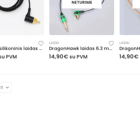
NETURIME
LAIDAI
LAIDAI
Lengvas silikoninis laidas 6.3 mm Audio / RCA
DragonHawk laidas 6.3 mm Audio / RCA (Juodas)
14,90
€
14,90
€
su PVM
su PVM