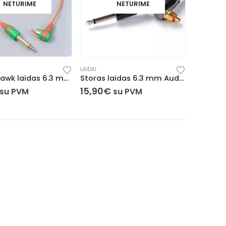
NETURIME
NETURIME
LAIDAI
DragonHawk laidas 6.3 mm Audio / RCA (Oranžinis)
Storas laidas 6.3 mm Audio / RCA
15,90
€
su PVM
su PVM