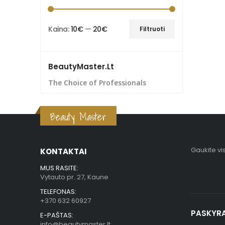
Kaina:
10€
—
20€
Filtruoti
BeautyMaster.lt
The Choice of Professionals
Beauty Master
Gaukite vi
KONTAKTAI
MUS RASITE:
Vytauto pr. 27, Kaune
TELEFONAS:
+370 632 60927
PASKYR
E-PAŠTAS:
info@beautymaster.lt