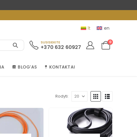
lt
en
0
SUSISIEKITE
+370 632 60927
NA
BLOG’AS
KONTAKTAI
Rodyti: