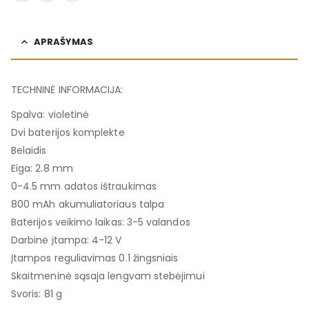
APRAŠYMAS
TECHNINĖ INFORMACIJA:
Spalva: violetinė
Dvi baterijos komplekte
Belaidis
Eiga: 2.8 mm
0-4.5 mm adatos ištraukimas
800 mAh akumuliatoriaus talpa
Baterijos veikimo laikas: 3-5 valandos
Darbinė įtampa: 4-12 V
Įtampos reguliavimas 0.1 žingsniais
Skaitmeninė sąsaja lengvam stebėjimui
Svoris: 81 g