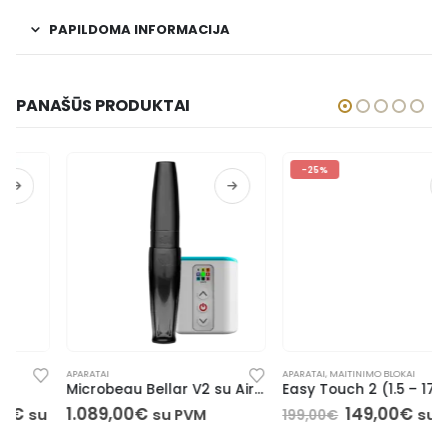
PAPILDOMA INFORMACIJA
PANAŠŪS PRODUKTAI
-25%
APARATAI
APARATAI
,
MAITINIMO BLOKAI
Microbeau Bellar V2 su Airbolt Mini
Easy Touch 2 (1.5 – 17V)
1.089,00
€
149,00
€
su PVM
su PVM
199,00
€