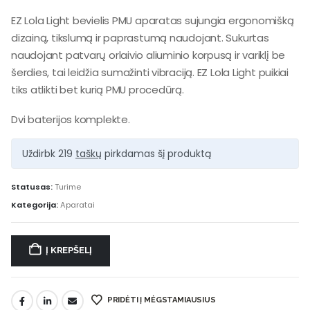
EZ Lola Light bevielis PMU aparatas sujungia ergonomišką
dizainą, tikslumą ir paprastumą naudojant. Sukurtas
naudojant patvarų orlaivio aliuminio korpusą ir variklį be
šerdies, tai leidžia sumažinti vibraciją. EZ Lola Light puikiai
tiks atlikti bet kurią PMU procedūrą.
Dvi baterijos komplekte.
Uždirbk 219
taškų
pirkdamas šį produktą
Statusas:
Turime
Kategorija:
Aparatai
Į KREPŠELĮ
PRIDĖTI Į MĖGSTAMIAUSIUS