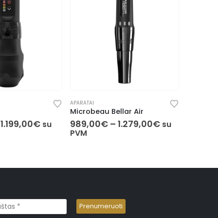
APARATAI
APARATAI
,
M
llar Air
EZ Tattoo P3 Pro
DragonH
1.279,00
€
279,00
€
–
359,00
€
99,00
su
su
PVM