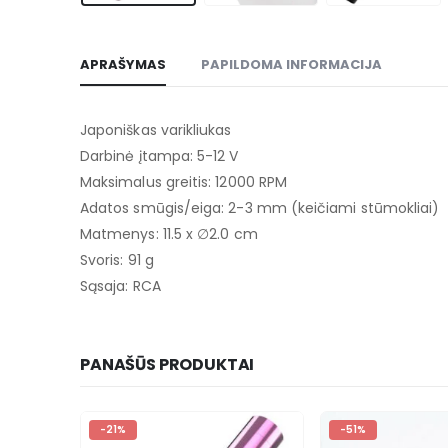
APRAŠYMAS
PAPILDOMA INFORMACIJA
Japoniškas varikliukas
Darbinė įtampa: 5-12 V
Maksimalus greitis: 12000 RPM
Adatos smūgis/eiga: 2-3 mm (keičiami stūmokliai)
Matmenys: 11.5 x ∅2.0 cm
Svoris: 91 g
Sąsaja: RCA
PANAŠŪS PRODUKTAI
-51%
-25%