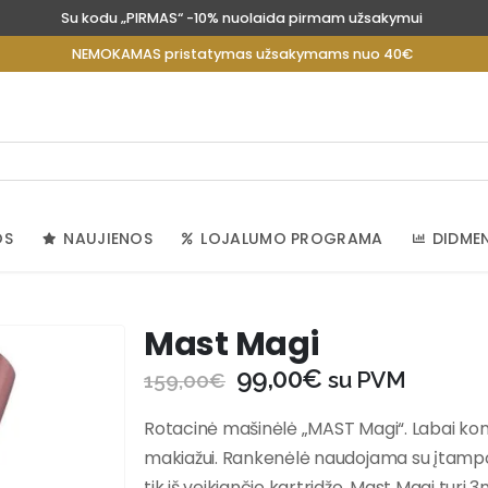
Su kodu „PIRMAS“ -10% nuolaida pirmam užsakymui
NEMOKAMAS pristatymas užsakymams nuo 40€
OS
NAUJIENOS
LOJALUMO PROGRAMA
DIDME
Mast Magi
99,00
€
su PVM
159,00
€
Rotacinė mašinėlė „MAST Magi“. Labai kom
makiažui. Rankenėlė naudojama su įtampos ša
tik iš veikiančio kartridžo. Mast Magi tur