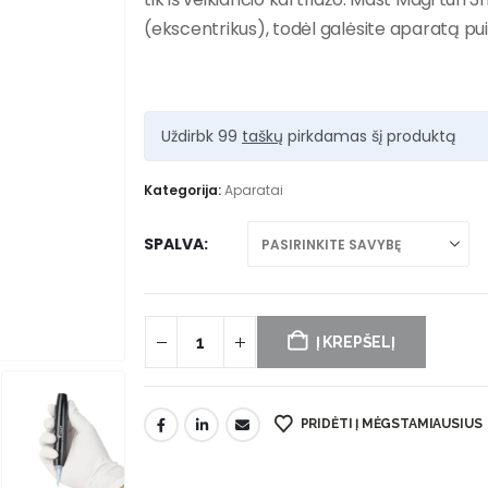
(ekscentrikus), todėl galėsite aparatą pui
Uždirbk 99
taškų
pirkdamas šį produktą
Kategorija:
Aparatai
SPALVA
Į KREPŠELĮ
PRIDĖTI Į MĖGSTAMIAUSIUS