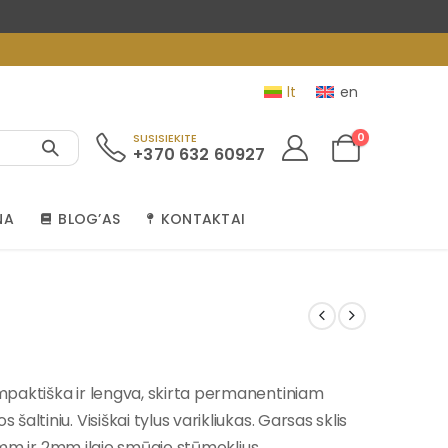
lt
en
0
SUSISIEKITE
+370 632 60927
NA
BLOG’AS
KONTAKTAI
paktiška ir lengva, skirta permanentiniam
ltiniu. Visiškai tylus varikliukas. Garsas sklis
i 3mm ir 2mm ilgio smūgio stūmoklius