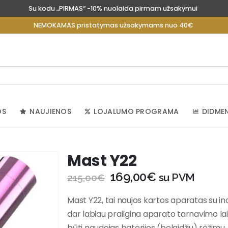
Su kodu „PIRMAS“ -10% nuolaida pirmam užsakymui
NEMOKAMAS pristatymas užsakymams nuo 40€
OS
NAUJIENOS
LOJALUMO PROGRAMA
DIDME
Mast Y22
169,00
€
su PVM
215,00
€
Mast Y22, tai naujos kartos aparatas su ino
dar labiau prailgina aparato tarnavimo la
būti naudojas baterijos (belaidžiu) rėžimu