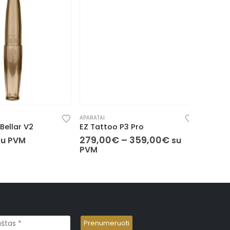
APARATAI
APARATAI
llar V2
EZ Tattoo P3 Pro
FK Irons
279,00
€
–
359,00
€
799,00
u PVM
su
PVM
PVM