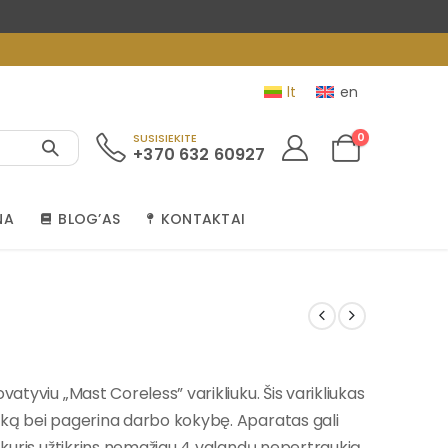
lt
en
0
SUSISIEKITE
+370 632 60927
NA
BLOG’AS
KONTAKTAI
vatyviu „Mast Coreless” varikliuku. Šis varikliukas
iką bei pagerina darbo kokybę. Aparatas gali
, kuris užtikrins nemažiau 4 valandų nepertraukią