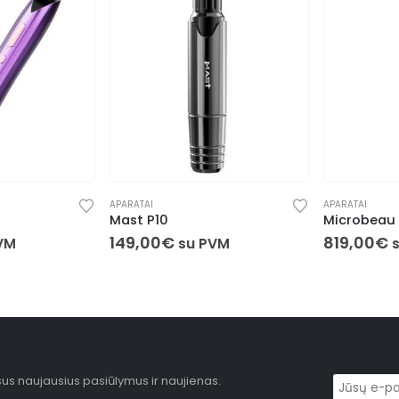
APARATAI
APARATAI
Mast P10
Microbeau Be
149,00
€
819,00
€
M
su PVM
s
sus naujausius pasiūlymus ir naujienas.