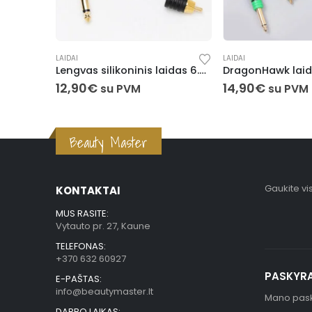
LAIDAI
LAIDAI
Lengvas silikoninis laidas 6.3 mm Audio / RCA
12,90
€
14,90
€
su PVM
su PVM
Beauty Master
Gaukite vi
KONTAKTAI
MUS RASITE:
Vytauto pr. 27, Kaune
TELEFONAS:
+370 632 60927
PASKYR
E-PAŠTAS:
info@beautymaster.lt
Mano pas
DARBO LAIKAS: