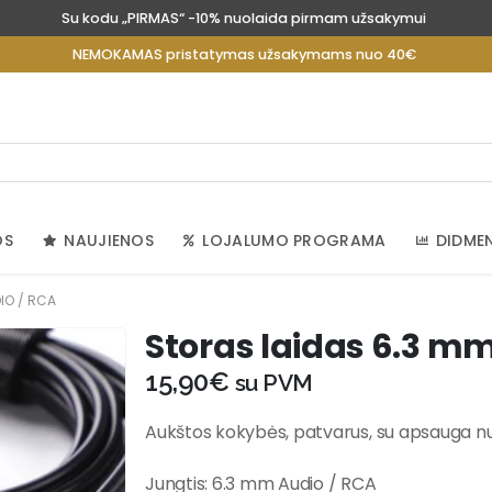
Su kodu „PIRMAS“ -10% nuolaida pirmam užsakymui
NEMOKAMAS pristatymas užsakymams nuo 40€
OS
NAUJIENOS
LOJALUMO PROGRAMA
DIDME
IO / RCA
Storas laidas 6.3 m
15,90
€
su PVM
Aukštos kokybės, patvarus, su apsauga nuo
Jungtis: 6.3 mm Audio / RCA