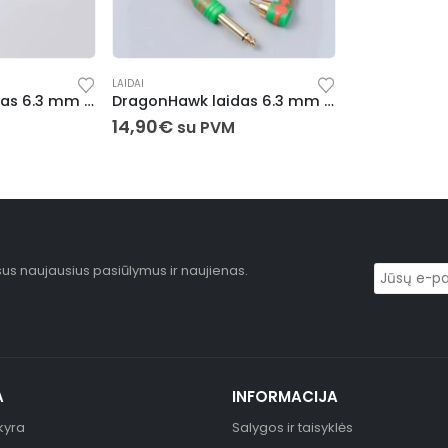
LAIDAI
DragonHawk laidas 6.3 mm Audio / RCA (Juodas)
DragonHawk laidas 6.3 mm Audio / RCA (Oranžinis)
14,90
€
su PVM
sus naujausius pasiūlymus ir naujienas.
A
INFORMACIJA
kyra
Salygos ir taisyklės