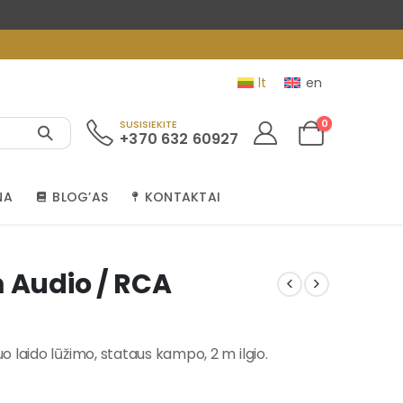
lt
en
0
SUSISIEKITE
+370 632 60927
NA
BLOG’AS
KONTAKTAI
m Audio / RCA
 laido lūžimo, stataus kampo, 2 m ilgio.