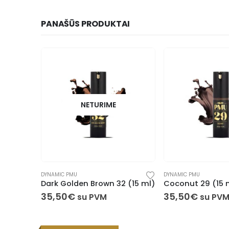
PANAŠŪS PRODUKTAI
NETURIME
DYNAMIC PMU
DYNAMIC PMU
Dark Golden Brown 32 (15 ml)
Coconut 29 (15 
35,50
€
35,50
€
su PVM
su PV