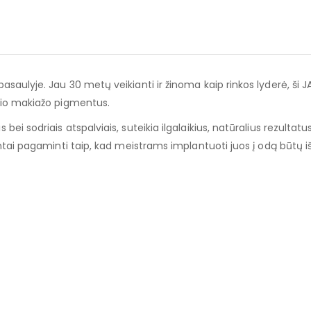
aulyje. Jau 30 metų veikianti ir žinoma kaip rinkos lyderė, ši J
nio makiažo pigmentus.
i sodriais atspalviais, suteikia ilgalaikius, natūralius rezultatu
ntai pagaminti taip, kad meistrams implantuoti juos į odą būtų i