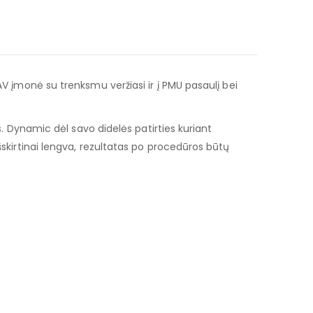
AV įmonė su trenksmu veržiasi ir į PMU pasaulį bei
s. Dynamic dėl savo didelės patirties kuriant
šskirtinai lengva, rezultatas po procedūros būtų