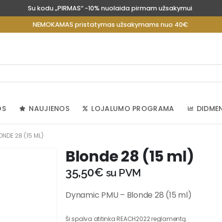
Su kodu „PIRMAS“ -10% nuolaida pirmam užsakymui
NEMOKAMAS pristatymas užsakymams nuo 40€
OS
NAUJIENOS
LOJALUMO PROGRAMA
DIDME
ONDE 28 (15 ML)
Blonde 28 (15 ml)
35,50
€
su PVM
Dynamic PMU – Blonde 28 (15 ml)
Ši spalva atitinka REACH2022 reglamentą.