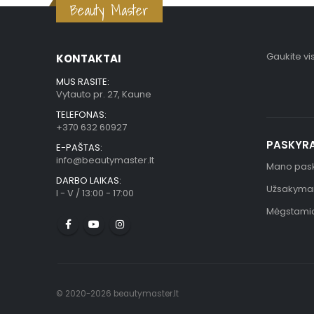
Beauty Master
Gaukite vi
KONTAKTAI
MUS RASITE:
Vytauto pr. 27, Kaune
TELEFONAS:
+370 632 60927
PASKYR
E-PAŠTAS:
info@beautymaster.lt
Mano pas
DARBO LAIKAS:
Užsakyma
I - V / 13:00 - 17:00
Mėgstami
© 2020-2026 beautymaster.lt