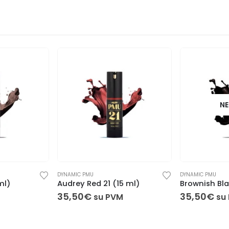
NE
DYNAMIC PMU
DYNAMIC PMU
ml)
Audrey Red 21 (15 ml)
Brownish Bla
35,50
€
35,50
€
M
su PVM
su