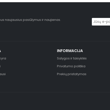
sus naujausius pasiūlymus ir naujienas.
A
INFORMACIJA
kyra
Salygos ir taisyklės
i
Privatumo politika
ausi
Prekių pristatymas