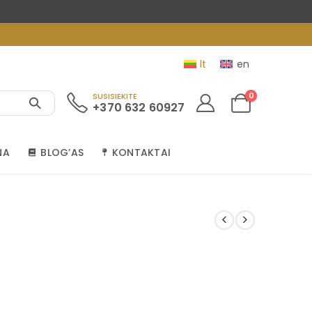
lt
en
0
SUSISIEKITE
+370 632 60927
NA
BLOG’AS
KONTAKTAI