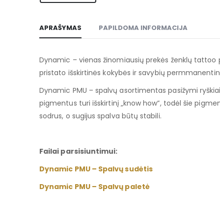
APRAŠYMAS
PAPILDOMA INFORMACIJA
Dynamic – vienas žinomiausių prekės ženklų tattoo pas
pristato išskirtinės kokybės ir savybių permmanenti
Dynamic PMU – spalvų asortimentas pasižymi ryškiais be
pigmentus turi išskirtinį „know how”, todėl šie pigme
sodrus, o sugijus spalva būtų stabili.
Failai parsisiuntimui:
Dynamic PMU – Spalvų sudėtis
Dynamic PMU – Spalvų paletė