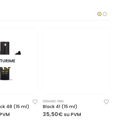
TURIME
DYNAMIC PMU
DYNAMIC P
ck 48 (15 ml)
Black 41 (15 ml)
Ava Gad
35,50
€
35,50
 PVM
su PVM