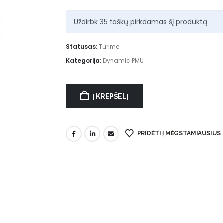
Uždirbk 35
taškų
pirkdamas šį produktą
Statusas:
Turime
Kategorija:
Dynamic PMU
Į KREPŠELĮ
PRIDĖTI Į MĖGSTAMIAUSIUS