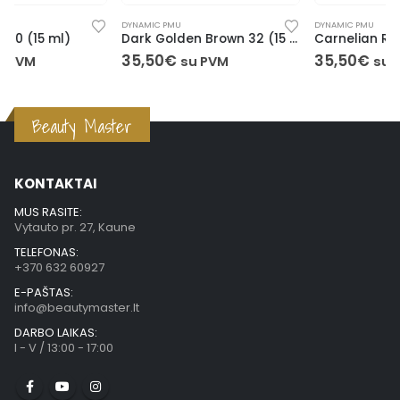
DYNAMIC PMU
DYNAMIC PMU
Dark Golden Brown 32 (15 ml)
Carnelian Red 55 (15 ml)
35,50
€
35,50
€
su PVM
su PVM
Beauty Master
KONTAKTAI
MUS RASITE:
Vytauto pr. 27, Kaune
TELEFONAS:
+370 632 60927
E-PAŠTAS:
info@beautymaster.lt
DARBO LAIKAS:
I - V / 13:00 - 17:00