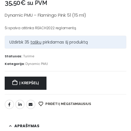
35,50
€
su PVM
Dynamic PMU – Flamingo Pink 51 (15 ml)
Ši spalva atitinka REACH2022 reglamentą.
Uždirbk 35
taškų
pirkdamas šį produktą
Statusas:
Turime
Kategorija:
Dynamic PMU
Į KREPŠELĮ
PRIDĖTI Į MĖGSTAMIAUSIUS
APRAŠYMAS