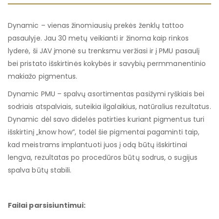
Dynamic – vienas žinomiausių prekės ženklų tattoo
pasaulyje. Jau 30 metų veikianti ir žinoma kaip rinkos
lyderė, ši JAV įmonė su trenksmu veržiasi ir į PMU pasaulį
bei pristato išskirtinės kokybės ir savybių permmanentinio
makiažo pigmentus.
Dynamic PMU – spalvų asortimentas pasižymi ryškiais bei
sodriais atspalviais, suteikia ilgalaikius, natūralius rezultatus.
Dynamic dėl savo didelės patirties kuriant pigmentus turi
išskirtinį „know how”, todėl šie pigmentai pagaminti taip,
kad meistrams implantuoti juos į odą būtų išskirtinai
lengva, rezultatas po procedūros būtų sodrus, o sugijus
spalva būtų stabili.
Failai parsisiuntimui: