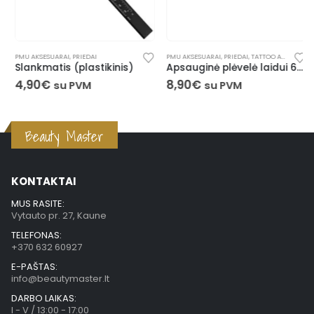
,
PMU AKSESUARAI
VIENKARTINĖS PRIEMONĖS
,
PRIEDAI
PMU AKSESUARAI
,
PRIEDAI
,
TATTOO AKSESUARAI
Slankmatis (plastikinis)
Apsauginė plėvelė laidui 60x5cm (100 vnt.)
4,90
€
8,90
€
su PVM
su PVM
Beauty Master
KONTAKTAI
MUS RASITE:
Vytauto pr. 27, Kaune
TELEFONAS:
+370 632 60927
E-PAŠTAS:
info@beautymaster.lt
DARBO LAIKAS:
I - V / 13:00 - 17:00