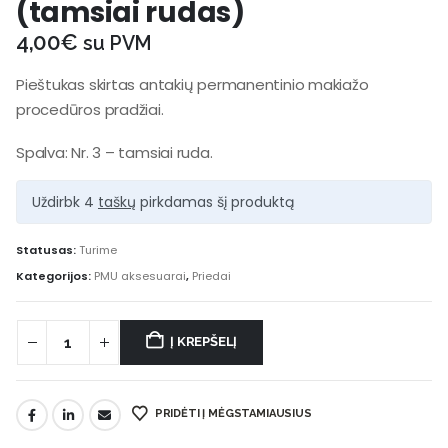
(tamsiai rudas)
4,00
€
su PVM
Pieštukas skirtas antakių permanentinio makiažo
procedūros pradžiai.
Spalva: Nr. 3 – tamsiai ruda.
Uždirbk 4
taškų
pirkdamas šį produktą
Statusas:
Turime
Kategorijos:
PMU aksesuarai
,
Priedai
Į KREPŠELĮ
PRIDĖTI Į MĖGSTAMIAUSIUS