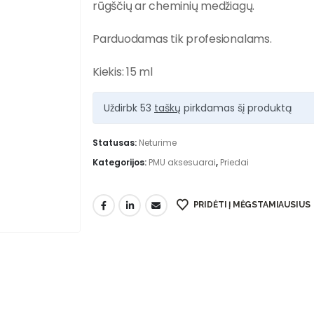
rūgščių ar cheminių medžiagų.
Parduodamas tik profesionalams.
Kiekis: 15 ml
Uždirbk 53
taškų
pirkdamas šį produktą
Statusas:
Neturime
Kategorijos:
PMU aksesuarai
,
Priedai
PRIDĖTI Į MĖGSTAMIAUSIUS