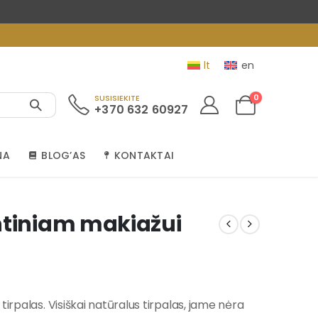
lt
en
0
SUSISIEKITE
+370 632 60927
NA
BLOG’AS
KONTAKTAI
ntiniam makiažui
irpalas. Visiškai natūralus tirpalas, jame nėra