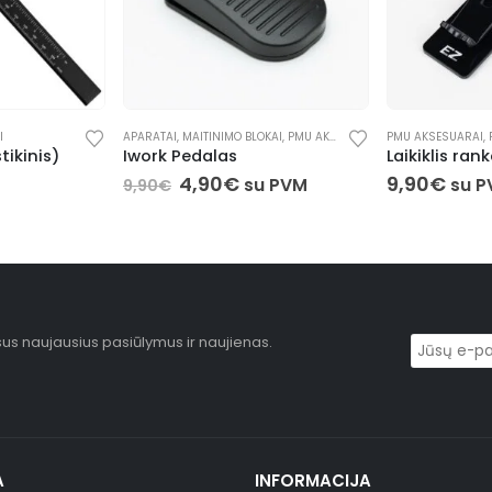
KAI
,
PMU AKSESUARAI
,
PMU AKSESUARAI
PRIEDAI
,
TATTOO AKSESUARAI
,
PRIEDAI
,
TATTOO AKSESUARAI
PMU AKSESUARAI
,
Laikiklis rankenėlei
9,90
€
8,90
€
u PVM
su PVM
su 
sus naujausius pasiūlymus ir naujienas.
A
INFORMACIJA