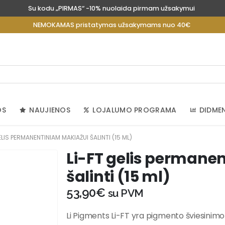
Su kodu „PIRMAS“ -10% nuolaida pirmam užsakymui
NEMOKAMAS pristatymas užsakymams nuo 40€
OS
NAUJIENOS
LOJALUMO PROGRAMA
DIDME
ELIS PERMANENTINIAM MAKIAŽUI ŠALINTI (15 ML)
Li-FT gelis permane
šalinti (15 ml)
53,90
€
su PVM
Li Pigments Li-FT yra pigmento šviesinimo t