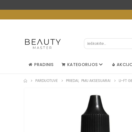
PRADINIS
KATEGORIJOS
AKCIJ
PARDUOTUVĖ
PRIEDAI
,
PMU AKSESUARAI
LI-FT G