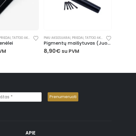
PRIEDAI
,
TATTOO AKSESUARAI
PMU AKSESUARAI
,
PRIEDAI
PMU AKSESU
Pigmentų maišytuvas (Juodas)
Silikonas praktikai (akims – antakiams)
4,90
€
7,90
€
PVM
su PVM
APIE