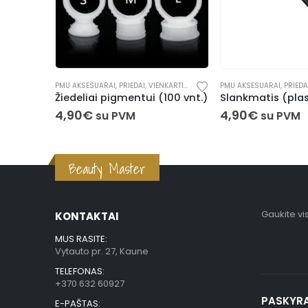
ĖS PRIEMONĖS
PMU AKSESUARAI
,
PRIEDAI
APARATAI
,
MAITINIMO BLO
100 vnt.)
Slankmatis (plastikinis)
Iwork Pedalas
4,90
€
4,90
€
su PVM
s
9,90
€
Beauty Master
Gaukite vi
KONTAKTAI
MUS RASITE:
Vytauto pr. 27, Kaune
TELEFONAS:
+370 632 60927
PASKYR
E-PAŠTAS: