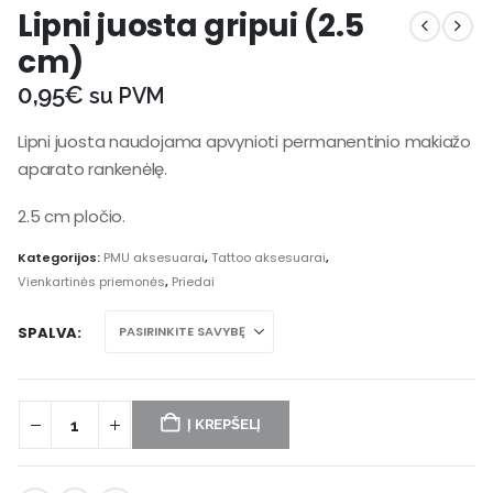
Lipni juosta gripui (2.5
cm)
0,95
€
su PVM
Lipni juosta naudojama apvynioti permanentinio makiažo
aparato rankenėlę.
2.5 cm pločio.
Kategorijos:
PMU aksesuarai
,
Tattoo aksesuarai
,
Vienkartinės priemonės
,
Priedai
SPALVA
Į KREPŠELĮ