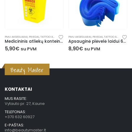
PMU AKSESUARAI
,
PRIEDAI
,
TATTOO AKSESUARAI
PMU AKSESUARAI
,
PRIEDAI
,
TATTOO AKSESUARAI
Medicininis atliekų konteineris (1L)
Apsauginė plėvelė laidui 60x5cm (100 vnt.)
5,90
€
8,90
€
su PVM
su PVM
Beauty Master
KONTAKTAI
MUS RASITE:
Vytauto pr. 27, Kaune
TELEFONAS:
+370 632 60927
E-PAŠTAS:
info@beautymaster.lt