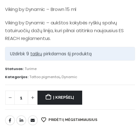
Viking by Dynamic – Brown 15 ml
Viking by Dynamic – aukštos kokybės ryškių spalvų
tatuiruočių dažų linija, kuri pilnai atitinka naujausius ES
REACH reglamentus.
Uždirbk 9
taškų
pirkdamas šį produktą
Statusas:
Turime
Kategorijos:
Tattoo pigmentai
,
Dynamic
Į KREPŠELĮ
PRIDĖTI Į MĖGSTAMIAUSIUS