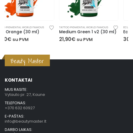
TATTOO PIGMENTAI
,
WORLD FAMOUS
ECLIPSE
,
TATTOO PIGMENTAI
Medium Green 1 v2 (30 ml)
Eclipse Total Eclipse (150 ml)
21,90
€
30,50
€
su PVM
su PVM
Beauty Master
KONTAKTAI
MUS RASITE:
Vytauto pr. 27, Kaune
TELEFONAS:
+370 632 60927
E-PAŠTAS:
info@beautymaster.lt
DARBO LAIKAS: