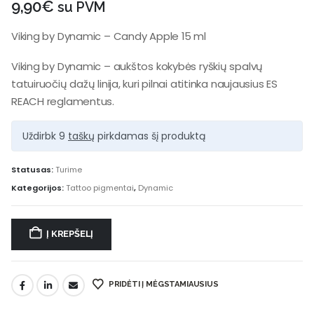
9,90
€
su PVM
Viking by Dynamic – Candy Apple 15 ml
Viking by Dynamic – aukštos kokybės ryškių spalvų
tatuiruočių dažų linija, kuri pilnai atitinka naujausius ES
REACH reglamentus.
Uždirbk 9
taškų
pirkdamas šį produktą
Statusas:
Turime
Kategorijos:
Tattoo pigmentai
,
Dynamic
Į KREPŠELĮ
PRIDĖTI Į MĖGSTAMIAUSIUS