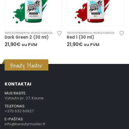
TATTOO PIGMENTAI
,
WORLD FAMOUS
TATTOO PIGMENTAI
,
WORLD FAMOUS
T
Dark Green 2 (30 ml)
Red 1 (30 ml)
M
21,90
€
21,90
€
2
su PVM
su PVM
Beauty Master
KONTAKTAI
MUS RASITE:
Vytauto pr. 27, Kaune
TELEFONAS:
+370 632 60927
E-PAŠTAS:
info@beautymaster.lt