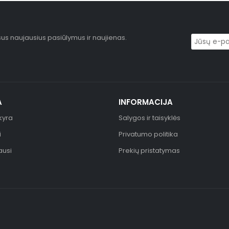
sus naujausius pasiūlymus ir naujienas.
A
INFORMACIJA
kyra
Salygos ir taisyklės
i
Privatumo politika
ausi
Prekių pristatymas