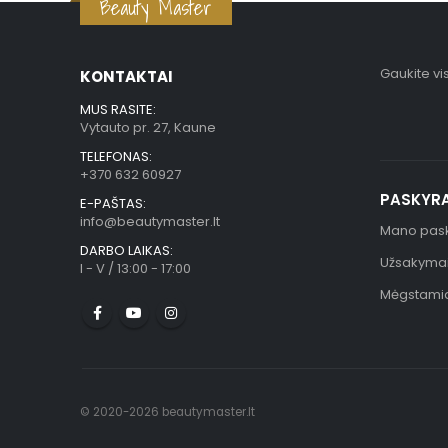
Beauty Master
Gaukite vi
KONTAKTAI
MUS RASITE:
Vytauto pr. 27, Kaune
TELEFONAS:
+370 632 60927
PASKYR
E-PAŠTAS:
info@beautymaster.lt
Mano pas
DARBO LAIKAS:
Užsakyma
I - V / 13:00 - 17:00
Mėgstami
© 2020-2026 beautymaster.lt