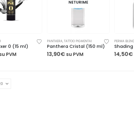
NETURIME
U
PANTHERA
,
TATTOO PIGMENTAI
PERMA BLEND
xer 0 (15 ml)
Panthera Cristal (150 ml)
13,90
€
14,50
€
su PVM
su PVM