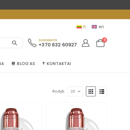
lt
en
0
SUSISIEKITE
+370 632 60927
NA
BLOG’AS
KONTAKTAI
Rodyti: