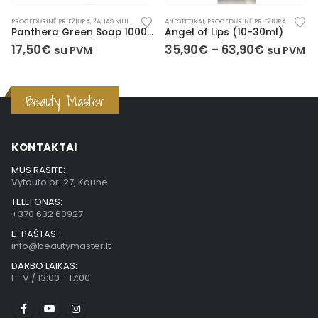
PROCEDŪRINĖ PRIEŽIŪRA
,
ŽALIAS MUILAS
ANESTETIKAI
,
PROCEDŪRINĖ PRIEŽIŪRA
Panthera Green Soap 1000 ml
Angel of Lips (10-30ml)
17,50
€
35,90
€
–
63,90
€
su PVM
su PVM
Beauty Master
KONTAKTAI
MUS RASITE:
Vytauto pr. 27, Kaune
TELEFONAS:
+370 632 60927
E-PAŠTAS:
info@beautymaster.lt
DARBO LAIKAS:
I - V / 13:00 - 17:00