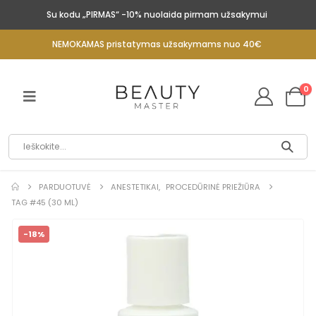
Su kodu „PIRMAS“ -10% nuolaida pirmam užsakymui
NEMOKAMAS pristatymas užsakymams nuo 40€
0
PARDUOTUVĖ
ANESTETIKAI
,
PROCEDŪRINĖ PRIEŽIŪRA
TAG #45 (30 ML)
-18%