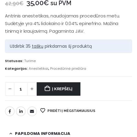
35,00
€
su PVM
42,90
€
Antrinis anestetikas, naudojamas procedūros metu.
Sudėtyje yra 4% lidokaino ir 0.04% epinefrino. Mažina
tinimą ir kraujavimą. Pagaminta JAV.
Uždirbk 35
taškų
pirkdamas šį produktą
Statusas:
Turime
Kategorijos:
Anestetikai
,
Procedūrinė priežiūra
Į KREPŠELĮ
PRIDĖTI Į MĖGSTAMIAUSIUS
PAPILDOMA INFORMACIJA