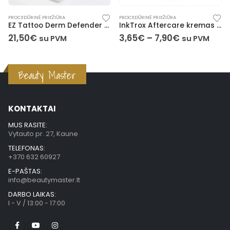
PROCEDŪRINĖ PRIEŽIŪRA
PROCEDŪRINĖ PRIEŽIŪRA
PR
EZ Tattoo Derm Defender apsauginė plėvelė tatuiruotėms (10m x 15cm)
InkTrox Aftercare kremas po tatuiruotės (20/50 ml)
U
21,50
€
3,65
€
–
7,90
€
9
su PVM
su PVM
Beauty Master
KONTAKTAI
MUS RASITE:
Vytauto pr. 27, Kaune
TELEFONAS:
+370 632 60927
E-PAŠTAS:
info@beautymaster.lt
DARBO LAIKAS:
I - V / 13:00 - 17:00