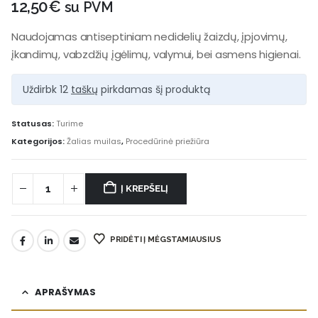
12,50
€
su PVM
Naudojamas antiseptiniam nedidelių žaizdų, įpjovimų,
įkandimų, vabzdžių įgėlimų, valymui, bei asmens higienai.
Uždirbk 12
taškų
pirkdamas šį produktą
Statusas:
Turime
Kategorijos:
Žalias muilas
,
Procedūrinė priežiūra
Į KREPŠELĮ
PRIDĖTI Į MĖGSTAMIAUSIUS
APRAŠYMAS