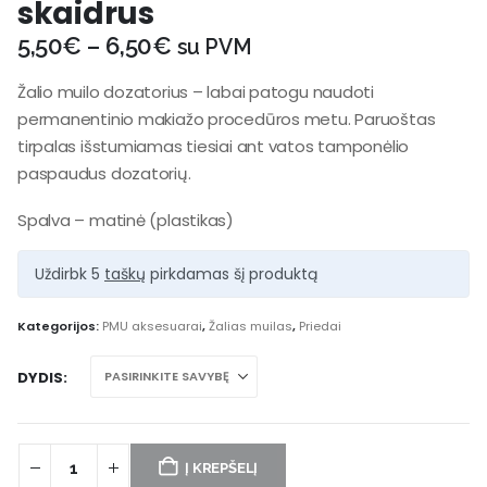
skaidrus
5,50
€
–
6,50
€
su PVM
Žalio muilo dozatorius – labai patogu naudoti
permanentinio makiažo procedūros metu. Paruoštas
tirpalas išstumiamas tiesiai ant vatos tamponėlio
paspaudus dozatorių.
Spalva – matinė (plastikas)
Uždirbk 5
taškų
pirkdamas šį produktą
Kategorijos:
PMU aksesuarai
,
Žalias muilas
,
Priedai
DYDIS
Į KREPŠELĮ