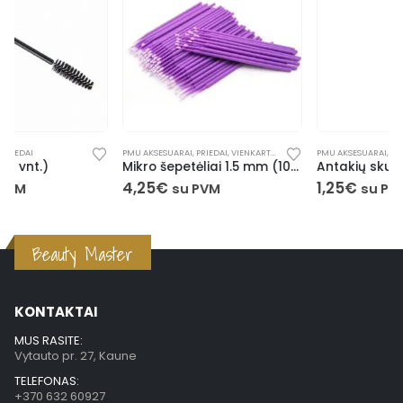
PMU AKSESUARAI
,
PRIEDAI
,
VIENKARTINĖS PRIEMONĖS
PMU AKSESUARAI
,
PRIEDAI
Mikro šepetėliai 1.5 mm (100 vnt.)
Antakių skustuvas
4,25
€
1,25
€
su PVM
su PVM
Beauty Master
KONTAKTAI
MUS RASITE:
Vytauto pr. 27, Kaune
TELEFONAS:
+370 632 60927