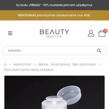
Su kodu „PIRMAS“ -10% nuolaida pirmam užsakymui
NEMOKAMAS pristatymas užsakymams nuo 40€
0
PARDUOTUVĖ
PRIEDAI
,
ŽALIAS MUILAS
,
PMU AKSESUARAI
ŽALIO MUILO DOZATORIUS, SKAIDRUS