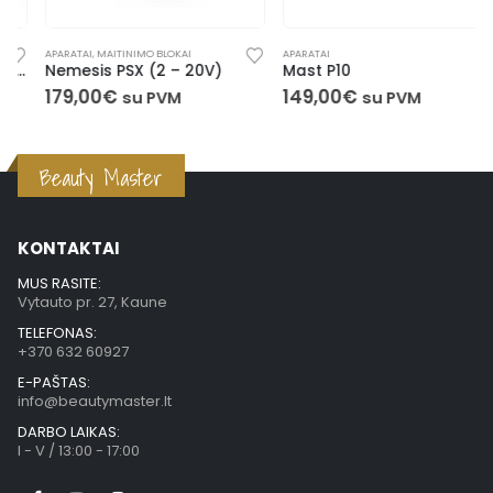
APARATAI
,
MAITINIMO BLOKAI
APARATAI
Nemesis PSX (2 – 20V)
Mast P10
179,00
€
149,00
€
su PVM
su PVM
Beauty Master
KONTAKTAI
MUS RASITE:
Vytauto pr. 27, Kaune
TELEFONAS:
+370 632 60927
E-PAŠTAS:
info@beautymaster.lt
DARBO LAIKAS:
I - V / 13:00 - 17:00