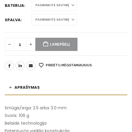
BATERIJA
SPALVA
Į KREPŠELĮ
PRIDĖTI Į MĖGSTAMIAUSIUS
APRAŠYMAS
Smūgis/eiga: 2.5 arba 3.0 mm
Svoris: 106 g
Belaidė technologija
Patentuota variklio konstrukcija