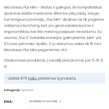
Microbeau Flux Mini – Mažas ir galingas, šis kompaktiškas
aparatas leidžia meistrams dirbti be jokių laidų. Savyje
turi integruotą bateriją. „Flux Mini“ dizainas ne tik pagerina
valdymą ir komfortą, bet yra gerai subalansuotas ir
ergonomiškas, kas leis meistrą pasijausti nevaržomu. Su
visomis „Flux S“ belaidės baterijos galimybėmis „Mini“ yra
1/3 savo pirmtako dydžio. O jo skersmuo siekia tik 19 mm.
Microbeau Flux Mini pagamintas JAV.
Užsakomasis produktas. Į sandėlį pristatomas per 5-10 d.
d.
Uždirbk 879
taškų
pirkdamas šį produktą
Kategorija:
Aparatai
EIGA