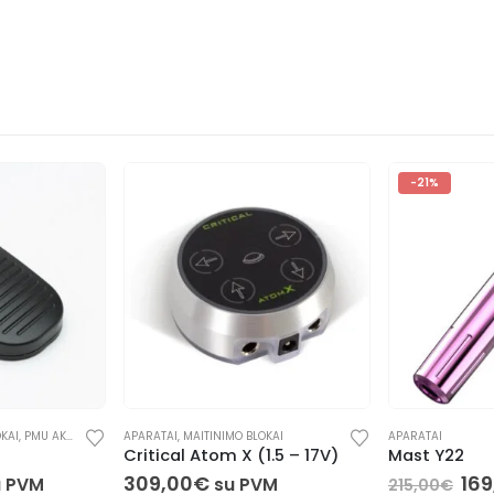
-21%
KAI
,
PMU AKSESUARAI
,
APARATAI
PRIEDAI
,
TATTOO AKSESUARAI
,
MAITINIMO BLOKAI
APARATAI
Critical Atom X (1.5 – 17V)
Mast Y22
309,00
€
169
u PVM
su PVM
215,00
€