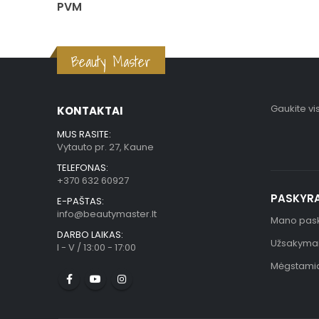
PVM
Beauty Master
Gaukite vi
KONTAKTAI
MUS RASITE:
Vytauto pr. 27, Kaune
TELEFONAS:
+370 632 60927
PASKYR
E-PAŠTAS:
info@beautymaster.lt
Mano pas
DARBO LAIKAS:
Užsakyma
I - V / 13:00 - 17:00
Mėgstami