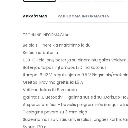
APRAŠYMAS
PAPILDOMA INFORMACIJA
TECHNINĖ INFORMACIJA:
Belaidis – nereikia maitinimo laidų
Keičiama baterija
USB-C ličio jonų baterija su dinaminiu galios valdym
Baterijos talpos ir įtampos LED indikatorius
Įtampa: 6-12 V, reguliuojama 0.5 V žingsniais/mažini
Greitas įkrovimo greitis iki 1.5 A
Veikimo laikas iki 6 valandų
Įgalintas „Bluetooth“ – galima susieti su „DarkLab Ho
Atsparus ateičiai – bevielis programinės įrangos a
Tiesioginė pavara su 3 mm eiga
Suderinamas su visais universalios jungties kartridžai
Svoris: 170 g