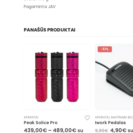
Pagaminta JAV
PANAŠŪS PRODUKTAI
-51%
APARATAI
APARATAI
,
MAITINIMO BLO
Peak Solice Pro
Iwork Pedalas
,00
€
439,00
€
–
489,00
€
4,90
€
su
su
s
9,90
€