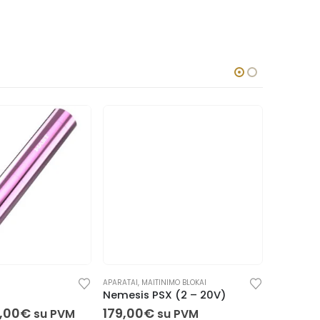
APARATAI
,
MAITINIMO BLOKAI
Nemesis PSX (2 – 20V)
179,00
€
su PVM
APARATAI
,00
€
1.089,
su PVM