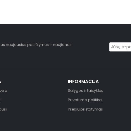
sus naujausius pasiūlymus ir naujienas.
A
INFORMACIJA
kyra
Salygos ir taisyklės
i
Privatumo politika
ausi
Prekių pristatymas