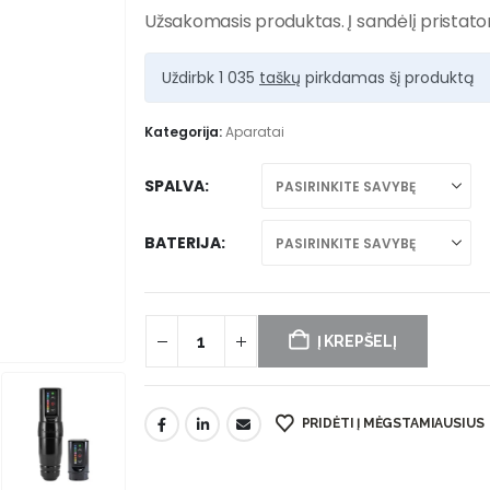
Užsakomasis produktas. Į sandėlį pristato
Uždirbk 1 035
taškų
pirkdamas šį produktą
Kategorija:
Aparatai
SPALVA
BATERIJA
Į KREPŠELĮ
PRIDĖTI Į MĖGSTAMIAUSIUS