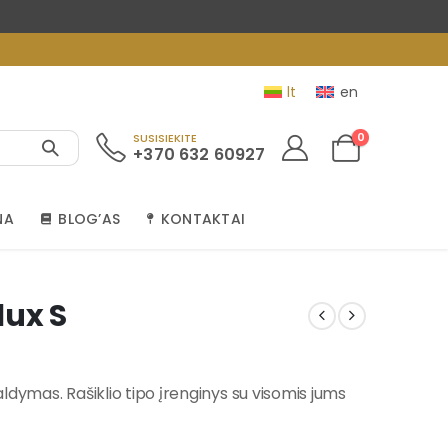
lt
en
0
SUSISIEKITE
+370 632 60927
NA
BLOG’AS
KONTAKTAI
lux S
valdymas. Rašiklio tipo įrenginys su visomis jums