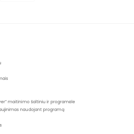
u
mais
ver“ maitinimo šaltiniu ir programėle
tnaujinimas naudojant programą
s