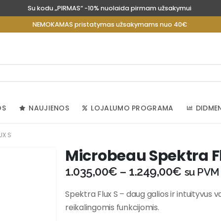
Su kodu „PIRMAS“ -10% nuolaida pirmam užsakymui
NEMOKAMAS pristatymas užsakymams nuo 40€
OS
NAUJIENOS
LOJALUMO PROGRAMA
DIDME
UX S
Microbeau Spektra F
1.035,00
€
–
1.249,00
€
su PVM
Spektra Flux S – daug galios ir intuityvus 
reikalingomis funkcijomis.