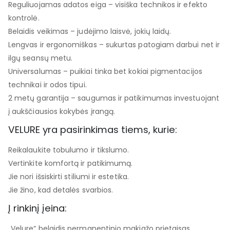
Reguliuojamas adatos eiga – visiška technikos ir efekto
kontrolė.
Belaidis veikimas – judėjimo laisvė, jokių laidų.
Lengvas ir ergonomiškas – sukurtas patogiam darbui net ir
ilgų seansų metu.
Universalumas – puikiai tinka bet kokiai pigmentacijos
technikai ir odos tipui.
2 metų garantija – saugumas ir patikimumas investuojant
į aukščiausios kokybės įrangą.
VELURE yra pasirinkimas tiems, kurie:
Reikalaukite tobulumo ir tikslumo.
Vertinkite komfortą ir patikimumą.
Jie nori išsiskirti stiliumi ir estetika.
Jie žino, kad detalės svarbios.
Į rinkinį įeina:
„Velure“ belaidis permanentinio makiažo prietaisas