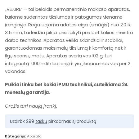
„VELURE“ – tai belaidis permanentinio makiažo aparatas,
kuriame suderintas tikslumas ir patogumas viename
įrenginyje. Reguliuojama adatos eiga (smūgis) nuo 2.0 iki
3.5 mm, tai leidžia pilnai prisitaikyti prie bet kokios meistro
darbo technikos. Aparatas veikia sklandžiai ir stabiliai,
garantuodamas maksimalų tikslumą ir komfortą net ir
ilgų seansų metu. Aparatas sveria vos 102 g, turi
integruotą 1000 mAh bateriją ir yra įkraunamas vos per 2
valandas.
Puikiai tinka bet kokiai PMU technikai, suteikiama 24
mėnesių garantija.
Grožis turi naują įrankį.
Uždirbk 299
taškų
pirkdamas šį produktą
Kategorija:
Aparatai