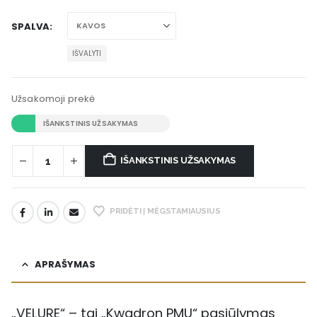
SPALVA
IŠVALYTI
Užsakomoji prekė
IŠANKSTINIS UŽSAKYMAS
IŠANKSTINIS UŽSAKYMAS
PRIDĖTI Į MĖGSTAMIAUSIUS
APRAŠYMAS
„VELURE“ – tai „Kwadron PMU“ pasiūlymas