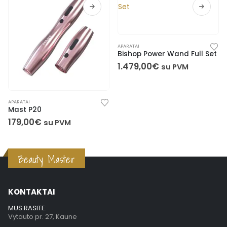
APARATAI
Bishop Power Wand Full Set
1.479,00
€
su PVM
APARATAI
Mast P20
179,00
€
su PVM
Beauty Master
KONTAKTAI
MUS RASITE:
Vytauto pr. 27, Kaune