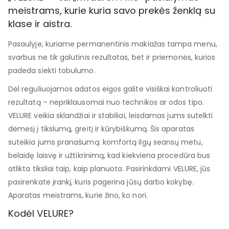
meistrams, kurie kuria savo prekės ženklą su
klase ir aistra.
Pasaulyje, kuriame permanentinis makiažas tampa menu,
svarbus ne tik galutinis rezultatas, bet ir priemonės, kurios
padeda siekti tobulumo.
Dėl reguliuojamos adatos eigos galite visiškai kontroliuoti
rezultatą – nepriklausomai nuo technikos ar odos tipo.
VELURE veikia sklandžiai ir stabiliai, leisdamas jums sutelkti
dėmesį į tikslumą, greitį ir kūrybiškumą. Šis aparatas
suteikia jums pranašumą: komfortą ilgų seansų metu,
belaidę laisvę ir užtikrinimą, kad kiekviena procedūra bus
atlikta tiksliai taip, kaip planuota. Pasirinkdami VELURE, jūs
pasirenkate įrankį, kuris pagerina jūsų darbo kokybę.
Aparatas meistrams, kurie žino, ko nori.
Kodėl VELURE?