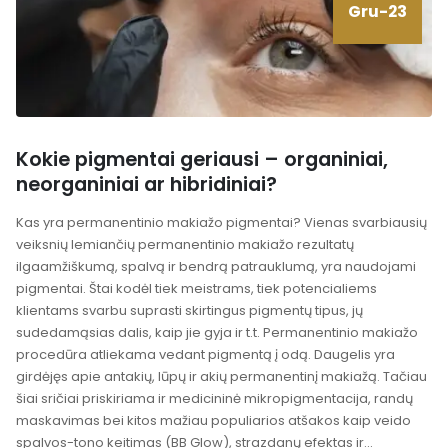
Gru-23
Kokie pigmentai geriausi – organiniai,
neorganiniai ar hibridiniai?
Kas yra permanentinio makiažo pigmentai? Vienas svarbiausių
veiksnių lemiančių permanentinio makiažo rezultatų
ilgaamžiškumą, spalvą ir bendrą patrauklumą, yra naudojami
pigmentai. Štai kodėl tiek meistrams, tiek potencialiems
klientams svarbu suprasti skirtingus pigmentų tipus, jų
sudedamąsias dalis, kaip jie gyja ir t.t. Permanentinio makiažo
procedūra atliekama vedant pigmentą į odą. Daugelis yra
girdėjęs apie antakių, lūpų ir akių permanentinį makiažą. Tačiau
šiai sričiai priskiriama ir medicininė mikropigmentacija, randų
maskavimas bei kitos mažiau populiarios atšakos kaip veido
spalvos-tono keitimas (BB Glow), strazdanų efektas ir...