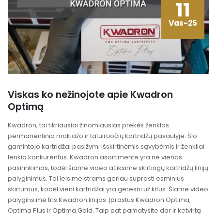
11
Vas-25
Viskas ko nežinojote apie Kwadron
Optimą
Kwadron, tai tikriausiai žinomiausias prekės ženklas
permanentinio makiažo ir tatuiruočių kartridžų pasaulyje. Šio
gamintojo kartridžai pasižymi išskirtinėmis sąvybėmis ir ženkliai
lenkia konkurentus. Kwadron asortimente yra ne vienas
pasirinkimas, todėl šiame video atliksime skirtingų kartridžų linijų
palyginimus. Tai leis meistrams geriau suprasti esminius
skirtumus, kodėl vieni kartridžai yra geresni už kitus. Šiame video
palyginsime tris Kwadron linijas. Įprastus Kwadron Optima,
Optima Plus ir Optima Gold. Taip pat pamatysite dar ir ketvirtą