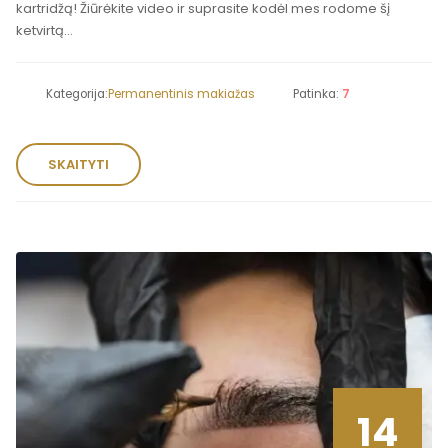
kartridžą! Žiūrėkite video ir suprasite kodėl mes rodome šį
ketvirtą...
Kategorija:
Permanentinis makiažas
Patinka:
7
SKAITYTI
14