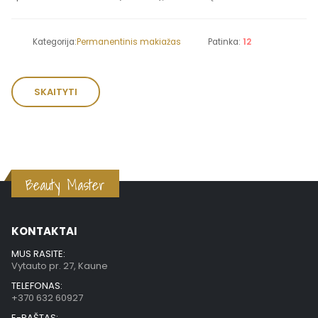
Kategorija:
Permanentinis makiažas
Patinka:
12
SKAITYTI
Beauty Master
KONTAKTAI
MUS RASITE:
Vytauto pr. 27, Kaune
TELEFONAS:
+370 632 60927
E-PAŠTAS: