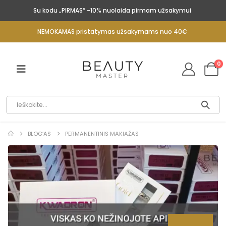
Su kodu „PIRMAS“ -10% nuolaida pirmam užsakymui
NEMOKAMAS pristatymas užsakymams nuo 40€
0
BLOG’AS
PERMANENTINIS MAKIAŽAS