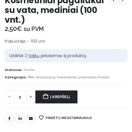
Kosmetiniai pagaliukai
su vata, mediniai (100
vnt.)
2,50
€
su PVM
Pakuotėje – 100 vnt.
Uždirbk 2
taškų
pirkdamas šį produktą
Statusas:
Turime
Kategorijos:
PMU aksesuarai
,
Vienkartinės priemonės
,
Priedai
Į KREPŠELĮ
PRIDĖTI Į MĖGSTAMIAUSIUS