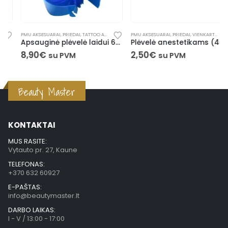
PMU AKSESUARAI
,
PRIEDAI
,
TATTOO AKSESUARAI
,
PMU AKSESUARAI
VIENKARTINĖS PRIEMONĖS
,
PRIEDAI
,
VIENKARTINĖS PRIEMONĖS
Apsauginė plėvelė laidui 60x5cm (100 vnt.)
Plėvelė anestetikams (4cm x 200m)
8,90
€
2,50
€
su PVM
su PVM
Beauty Master
KONTAKTAI
MUS RASITE:
Vytauto pr. 27, Kaune
TELEFONAS:
+370 632 60927
E-PAŠTAS:
info@beautymaster.lt
DARBO LAIKAS:
I - V / 13:00 - 17:00