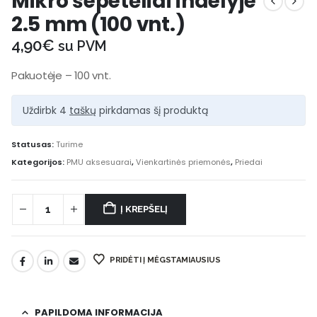
Mikro šepetėliai indelyje
2.5 mm (100 vnt.)
4,90
€
su PVM
Pakuotėje – 100 vnt.
Uždirbk 4
taškų
pirkdamas šį produktą
Statusas:
Turime
Kategorijos:
PMU aksesuarai
,
Vienkartinės priemonės
,
Priedai
Į KREPŠELĮ
PRIDĖTI Į MĖGSTAMIAUSIUS
PAPILDOMA INFORMACIJA