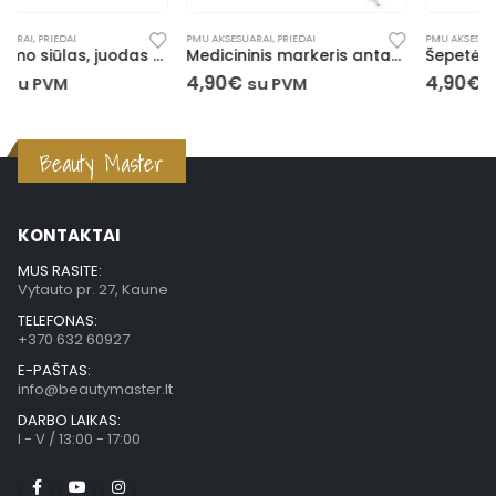
PMU AKSESUARAI
,
PRIEDAI
PMU AKSESUARAI
,
PRIEDAI
Medicininis markeris antakiams (juodas)
Šepetėliai (50 vnt.)
4,90
€
4,90
€
su PVM
su PVM
Beauty Master
KONTAKTAI
MUS RASITE:
Vytauto pr. 27, Kaune
TELEFONAS:
+370 632 60927
E-PAŠTAS:
info@beautymaster.lt
DARBO LAIKAS:
I - V / 13:00 - 17:00