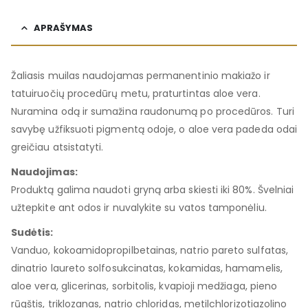
APRAŠYMAS
Žaliasis muilas naudojamas permanentinio makiažo ir
tatuiruočių procedūrų metu, praturtintas aloe vera.
Nuramina odą ir sumažina raudonumą po procedūros. Turi
savybę užfiksuoti pigmentą odoje, o aloe vera padeda odai
greičiau atsistatyti.
Naudojimas:
Produktą galima naudoti gryną arba skiesti iki 80%. Švelniai
užtepkite ant odos ir nuvalykite su vatos tamponėliu.
Sudėtis:
Vanduo, kokoamidopropilbetainas, natrio pareto sulfatas,
dinatrio laureto solfosukcinatas, kokamidas, hamamelis,
aloe vera, glicerinas, sorbitolis, kvapioji medžiaga, pieno
rūgštis, triklozanas, natrio chloridas, metilchlorizotiazolino