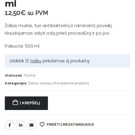
ml
12,50
€
su PVM
Žalias muilas, turi antibakterinį ir raminantį poveikį.
Naudojamas valyti odą prieš procedūrą ir po jos.
Pakuotė: 500 ml
Uždirbk 12
taškų
pirkdamas šį produktą
Statusas:
Turime
Kategorijos:
Žalias muilas
,
Procedūrinė priežiūra
Į KREPŠELĮ
PRIDĖTI Į MĖGSTAMIAUSIUS