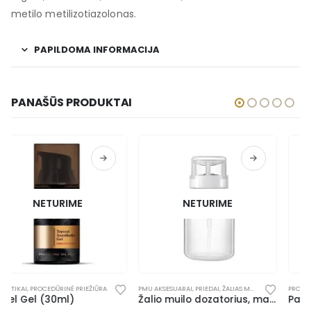
metilo metilizotiazolonas.
PAPILDOMA INFORMACIJA
PANAŠŪS PRODUKTAI
NETURIME
PMU AKSESUARAI
,
PRIEDAI
,
ŽALIAS MUILAS
PROCEDŪRINĖ PRIEŽIŪRA
,
ŽALIAS MUILAS
Žalio muilo dozatorius, matinis, 120 ml
Panthera Babool Soap 500 ml