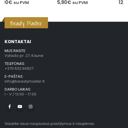
5,90
€
12,50
€
su PVM
su PVM
Beauty Master
KONTAKTAI
MUS RASITE:
Vytauto pr. 27, Kaune
TELEFONAS:
+370 632 60927
E-PAŠTAS:
info@beautymaster.lt
DARBO LAIKAS:
I - V / 13:00 - 17:00
Gaukite visus naujausius pasiūlymus ir naujienas.