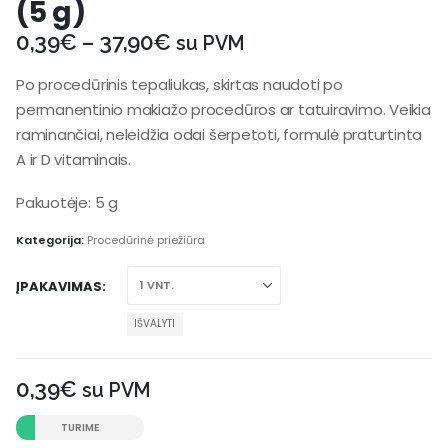
(5 g)
0,39
€
–
37,90
€
su PVM
Po procedūrinis tepaliukas, skirtas naudoti po
permanentinio makiažo procedūros ar tatuiravimo. Veikia
raminančiai, neleidžia odai šerpetoti, formulė praturtinta
A ir D vitaminais.
Pakuotėje: 5 g
Kategorija:
Procedūrinė priežiūra
ĮPAKAVIMAS
IŠVALYTI
0,39
€
su PVM
TURIME