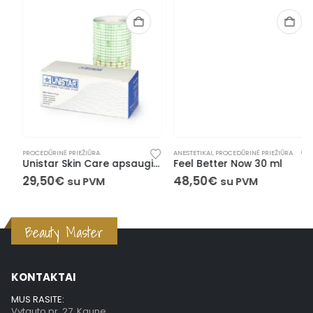
PROCEDŪRINĖ PRIEŽIŪRA
ANESTETIKAI
,
PROCEDŪRINĖ PRIEŽIŪRA
Unistar Skin Care apsauginė tattoo plėvelė (10 m x 15 cm)
Feel Better Now 30 ml
29,50
€
48,50
€
su PVM
su PVM
Beauty Master
KONTAKTAI
MUS RASITE:
Vytauto pr. 27, Kaune