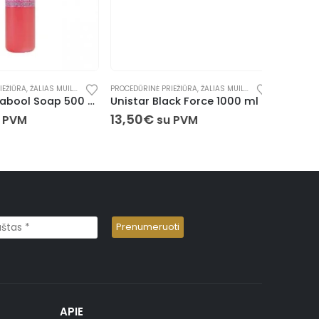
ŽIŪRA
,
ŽALIAS MUILAS
PROCEDŪRINĖ PRIEŽIŪRA
,
ŽALIAS MUILAS
PROCEDŪRINĖ
Panthera Babool Soap 500 ml
Unistar Black Force 1000 ml
13,50
€
19,90
€
PVM
su PVM
APIE