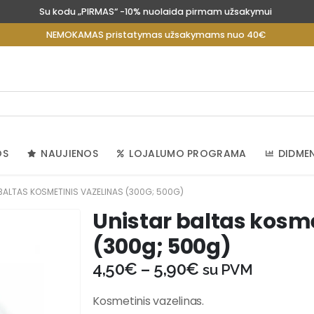
Su kodu „PIRMAS“ -10% nuolaida pirmam užsakymui
NEMOKAMAS pristatymas užsakymams nuo 40€
OS
NAUJIENOS
LOJALUMO PROGRAMA
DIDME
BALTAS KOSMETINIS VAZELINAS (300G; 500G)
Unistar baltas kosme
(300g; 500g)
4,50
€
–
5,90
€
su PVM
Kosmetinis vazelinas.