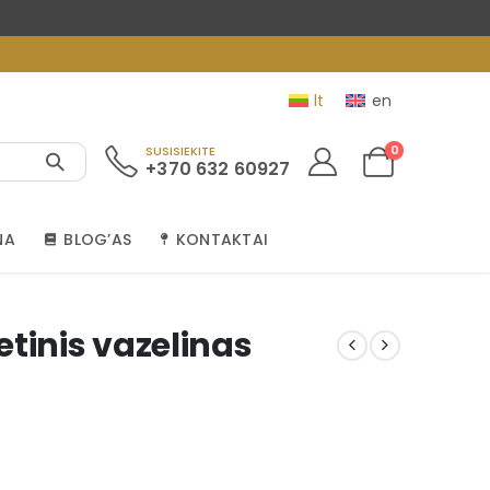
lt
en
0
SUSISIEKITE
+370 632 60927
NA
BLOG’AS
KONTAKTAI
tinis vazelinas