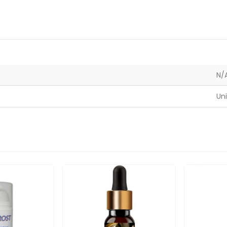
N/
Uni