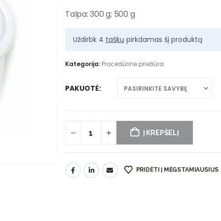
Talpa: 300 g; 500 g
Uždirbk 4
taškų
pirkdamas šį produktą
Kategorija:
Procedūrinė priežiūra
PAKUOTĖ
Į KREPŠELĮ
PRIDĖTI Į MĖGSTAMIAUSIUS