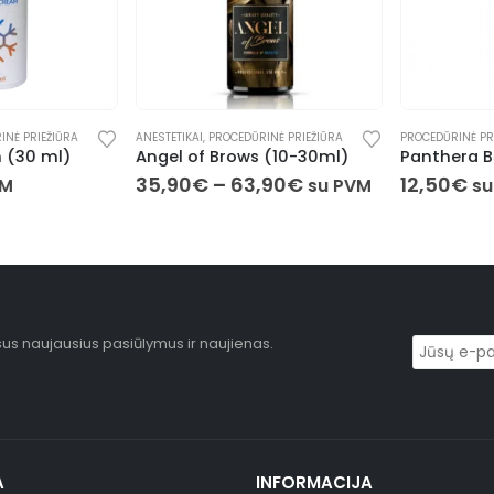
Ė PRIEŽIŪRA
ANESTETIKAI
,
PROCEDŪRINĖ PRIEŽIŪRA
PROCEDŪRINĖ PRIE
(30 ml)
Angel of Brows (10-30ml)
35,90
€
–
63,90
€
12,50
€
M
su PVM
su 
sus naujausius pasiūlymus ir naujienas.
A
INFORMACIJA