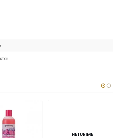
A
star
NETURIME