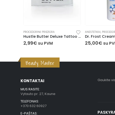
MUILAS
PROCEDŪRINĖ PRIEŽIŪRA
ANESTETIKAI
,
PROCEDŪRIN
Hustle Butter Deluxe Tattoo Sviestas (7 g)
Dr. Frost Cream 
2,99
€
25,00
€
su PVM
su PV
Beauty Master
Gaukite vi
KONTAKTAI
MUS RASITE:
Vytauto pr. 27, Kaune
TELEFONAS:
+370 632 60927
PASKYR
E-PAŠTAS: