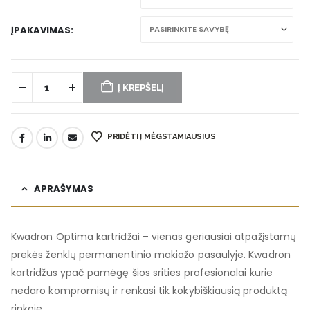
ĮPAKAVIMAS
Į KREPŠELĮ
PRIDĖTI Į MĖGSTAMIAUSIUS
APRAŠYMAS
Kwadron Optima kartridžai – vienas geriausiai atpažįstamų
prekės ženklų permanentinio makiažo pasaulyje. Kwadron
kartridžus ypač pamėgę šios srities profesionalai kurie
nedaro kompromisų ir renkasi tik kokybiškiausią produktą
rinkoje.