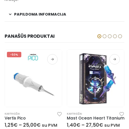
PAPILDOMA INFORMACIJA
PANAŠŪS PRODUKTAI
I
KARTRIDŽAI
KARTRIDŽAI
Pico
Mast Ocean Heart Titanium
Kwadro
–
25,00
€
1,40
€
–
27,50
€
1,55
€
–
su PVM
su PVM