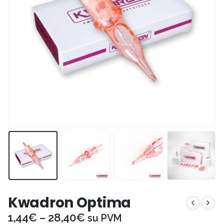
Kwadron Optima
1,44
€
–
28,40
€
su PVM