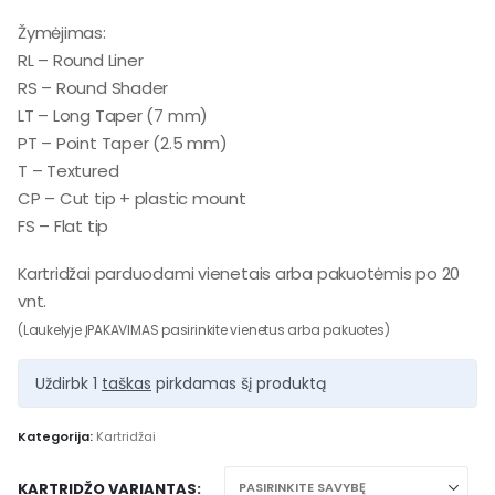
Žymėjimas:
RL – Round Liner
RS – Round Shader
LT – Long Taper (7 mm)
PT – Point Taper (2.5 mm)
T – Textured
CP – Cut tip + plastic mount
FS – Flat tip
Kartridžai parduodami vienetais arba pakuotėmis po 20
vnt.
(Laukelyje ĮPAKAVIMAS pasirinkite vienetus arba pakuotes)
Uždirbk 1
taškas
pirkdamas šį produktą
Kategorija:
Kartridžai
KARTRIDŽO VARIANTAS