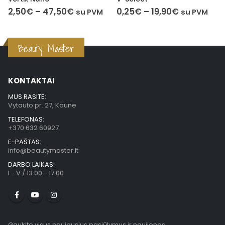
2,50
€
–
47,50
€
0,25
€
–
19,90
€
su PVM
su PVM
Beauty Master
KONTAKTAI
MUS RASITE:
Vytauto pr. 27, Kaune
TELEFONAS:
+370 632 60927
E-PAŠTAS:
info@beautymaster.lt
DARBO LAIKAS:
I - V / 13:00 - 17:00
Gaukite visus naujausius pasiūlymus ir naujienas.