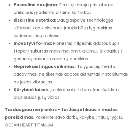
Pasaulinė naujiena:
Pirmieji rinkoje pristatome
unikalaus gradiento dizaino kartridžus.
Išskirtinė estetika:
Daugiaspalvė technologija
užtikrina, kad kiekvienas įrankis būtų lyg atskiras
šedevras jūsų rankose.
Inovatyvi forma:
Plonesnis ir ilgesnis adatos kūgis
(taper) sukurtas maksimaliam tikslumui, įsiklausius į
geriausių pasaulio meistrų poreikius.
Nepriekaištingas veikimas:
Tolygus pigmento
padavimas, neįtikėtinas adatos aštrumas ir stabilumas
be jokios vibracijos.
Kūrybinė laisvė:
Įrankiai, sukurti tam, kad išpildytų
drąsiausias jūsų vizijas.
Tai daugiau nei įrankis – tai Jūsų stiliaus ir mados
pareiškimas.
Pakelkite savo darbų kokybę į naują lygį su
OCEAN HEART TITANIUM.