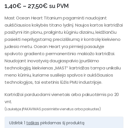
1,40
€
–
27,50
€
su PVM
Mast Ocean Heart Titanium pagaminti naudojant
aukščiausios kokybės titano lydinį. Naujos kartos kartridžai
pasižymi itin plonu, prailgintu kūginiu dizainu, leidžiančiu
pasiekti neprilygstamą preciziškumą ir kontrolę kiekvieno
judesio metu. Ocean Heart yra pirmieji pasaulyje
spalvoto gradiento permanentinio makiažo kartridžai.
Naudojant inovatyvią daugiaspalvio įpurškimo
technologiją, kiekvienas „MAST“ kartridžas tampa unikaliu
meno kūriniu, kuriame susilieja spalvos ir aukščiausios
technologijos, tai estetinis lūžis PMU industrijoje.
Kartridžai parduodami vienetais arba pakuotėmis po 20
vnt.
(Laukelyje ĮPAKAVIMAS pasirinkite vienetus arba pakuotes)
Uždirbk 1
taškas
pirkdamas šį produktą