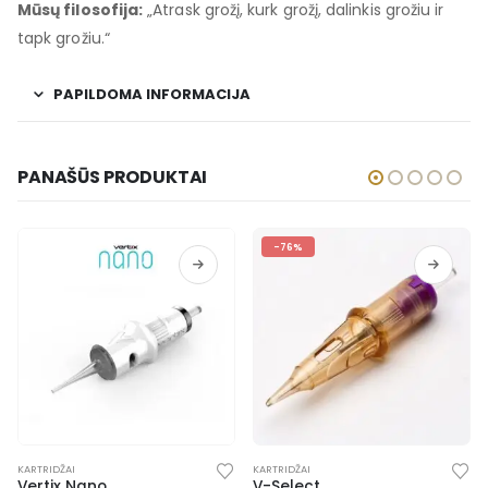
Mūsų filosofija:
„Atrask grožį, kurk grožį, dalinkis grožiu ir
tapk grožiu.“
PAPILDOMA INFORMACIJA
PANAŠŪS PRODUKTAI
-76%
KARTRIDŽAI
KARTRIDŽAI
Vertix Nano
V-Select