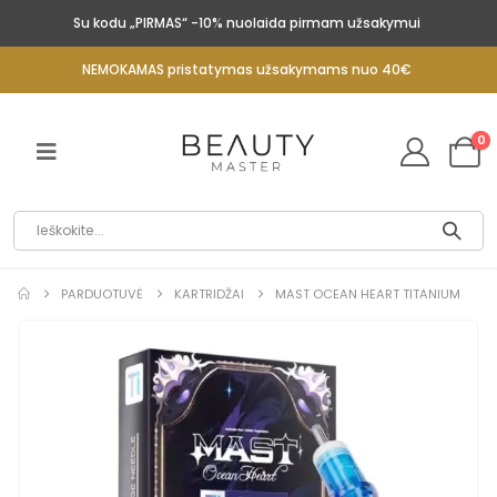
Su kodu „PIRMAS“ -10% nuolaida pirmam užsakymui
NEMOKAMAS pristatymas užsakymams nuo 40€
0
PARDUOTUVĖ
KARTRIDŽAI
MAST OCEAN HEART TITANIUM