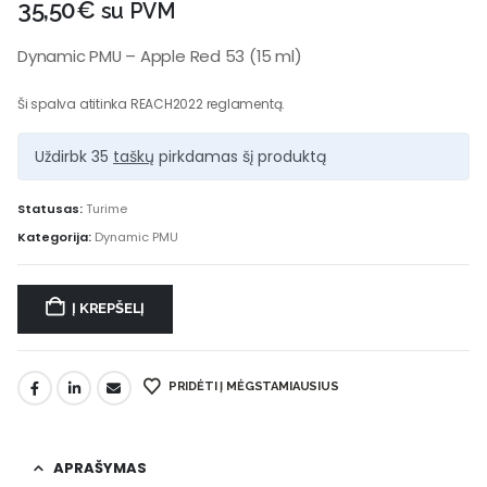
35,50
€
su PVM
Dynamic PMU – Apple Red 53 (15 ml)
Ši spalva atitinka REACH2022 reglamentą.
Uždirbk 35
taškų
pirkdamas šį produktą
Statusas:
Turime
Kategorija:
Dynamic PMU
Į KREPŠELĮ
PRIDĖTI Į MĖGSTAMIAUSIUS
APRAŠYMAS