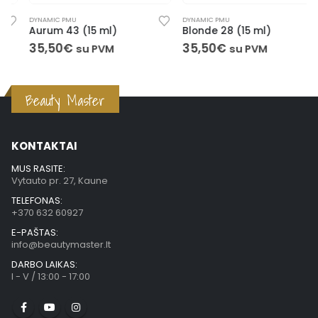
DYNAMIC PMU
DYNAMIC PMU
Aurum 43 (15 ml)
Blonde 28 (15 ml)
35,50
€
35,50
€
su PVM
su PVM
Beauty Master
KONTAKTAI
MUS RASITE:
Vytauto pr. 27, Kaune
TELEFONAS:
+370 632 60927
E-PAŠTAS:
info@beautymaster.lt
DARBO LAIKAS:
I - V / 13:00 - 17:00