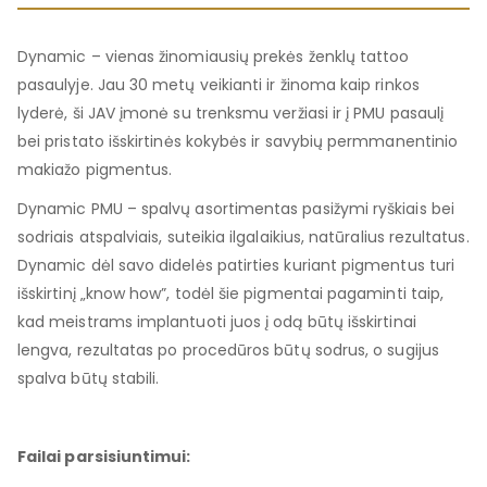
Dynamic – vienas žinomiausių prekės ženklų tattoo
pasaulyje. Jau 30 metų veikianti ir žinoma kaip rinkos
lyderė, ši JAV įmonė su trenksmu veržiasi ir į PMU pasaulį
bei pristato išskirtinės kokybės ir savybių permmanentinio
makiažo pigmentus.
Dynamic PMU – spalvų asortimentas pasižymi ryškiais bei
sodriais atspalviais, suteikia ilgalaikius, natūralius rezultatus.
Dynamic dėl savo didelės patirties kuriant pigmentus turi
išskirtinį „know how”, todėl šie pigmentai pagaminti taip,
kad meistrams implantuoti juos į odą būtų išskirtinai
lengva, rezultatas po procedūros būtų sodrus, o sugijus
spalva būtų stabili.
Failai parsisiuntimui: