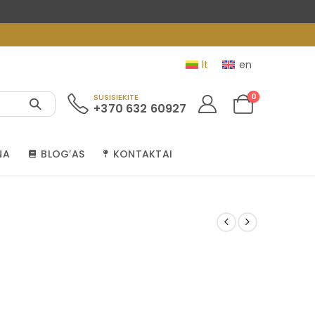
lt
en
0
SUSISIEKITE
+370 632 60927
NA
BLOG’AS
KONTAKTAI