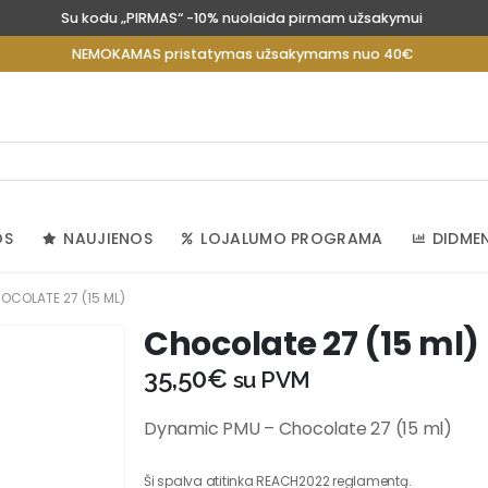
Su kodu „PIRMAS“ -10% nuolaida pirmam užsakymui
NEMOKAMAS pristatymas užsakymams nuo 40€
OS
NAUJIENOS
LOJALUMO PROGRAMA
DIDME
OCOLATE 27 (15 ML)
Chocolate 27 (15 ml)
35,50
€
su PVM
Dynamic PMU – Chocolate 27 (15 ml)
Ši spalva atitinka REACH2022 reglamentą.