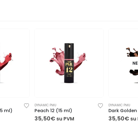
NE
DYNAMIC PMU
DYNAMIC PMU
15 ml)
Peach 12 (15 ml)
Dark Golden 
35,50
€
35,50
€
M
su PVM
su