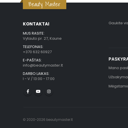
Beauty Master
Gaukite vi
KONTAKTAI
MUS RASITE:
Vytauto pr. 27, Kaune
TELEFONAS:
+370 632 60927
PASKYR
E-PAŠTAS:
info@beautymaster.lt
Mano pas
DARBO LAIKAS:
Užsakyma
I - V / 13:00 - 17:00
Mėgstami
© 2020-2026 beautymaster.lt