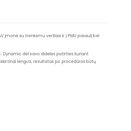
AV įmonė su trenksmu veržiasi ir į PMU pasaulį bei
s. Dynamic dėl savo didelės patirties kuriant
šskirtinai lengva, rezultatas po procedūros būtų