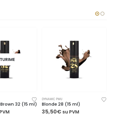
TURIME
DYNAMIC PMU
DYNAMIC P
Brown 32 (15 ml)
Blonde 28 (15 ml)
Flamingo
35,50
€
35,50
 PVM
su PVM