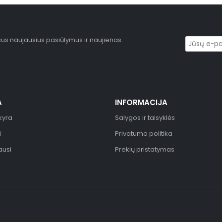
sus naujausius pasiūlymus ir naujienas.
A
INFORMACIJA
kyra
Salygos ir taisyklės
i
Privatumo politika
ausi
Prekių pristatymas