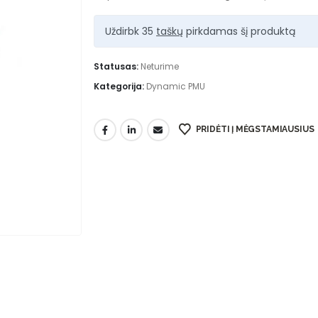
Uždirbk 35
taškų
pirkdamas šį produktą
Statusas:
Neturime
Kategorija:
Dynamic PMU
PRIDĖTI Į MĖGSTAMIAUSIUS