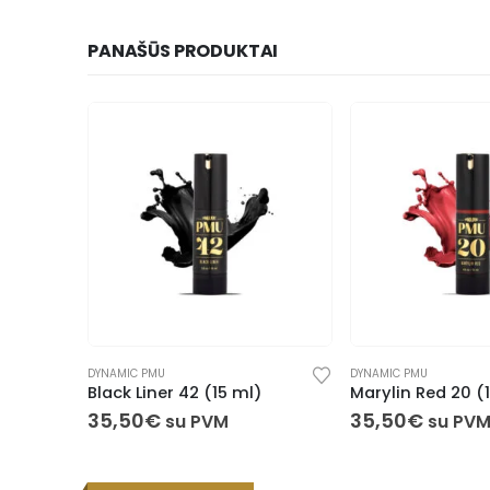
PANAŠŪS PRODUKTAI
DYNAMIC PMU
DYNAMIC PMU
)
Black Liner 42 (15 ml)
Marylin Red 20 (
35,50
€
35,50
€
su PVM
su PV