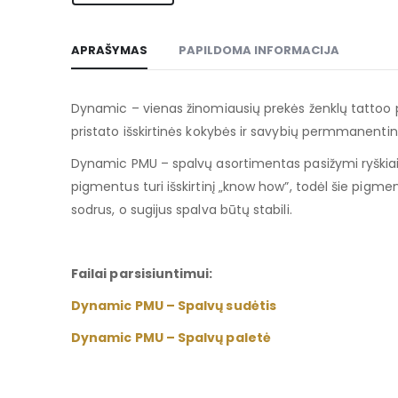
APRAŠYMAS
PAPILDOMA INFORMACIJA
Dynamic – vienas žinomiausių prekės ženklų tattoo pas
pristato išskirtinės kokybės ir savybių permmanenti
Dynamic PMU – spalvų asortimentas pasižymi ryškiais be
pigmentus turi išskirtinį „know how”, todėl šie pigme
sodrus, o sugijus spalva būtų stabili.
Failai parsisiuntimui:
Dynamic PMU – Spalvų sudėtis
Dynamic PMU – Spalvų paletė