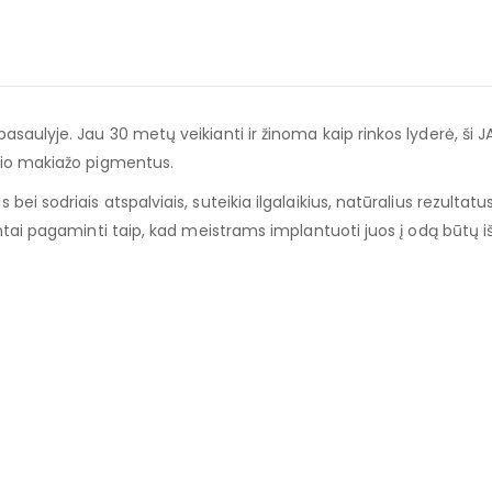
aulyje. Jau 30 metų veikianti ir žinoma kaip rinkos lyderė, ši J
nio makiažo pigmentus.
i sodriais atspalviais, suteikia ilgalaikius, natūralius rezultatu
ntai pagaminti taip, kad meistrams implantuoti juos į odą būtų i