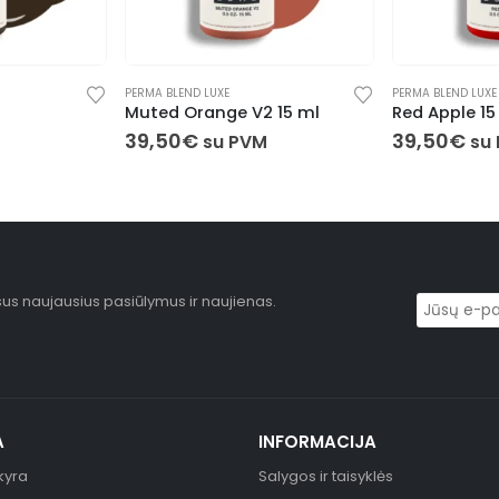
PERMA BLEND LUXE
PERMA BLEND LUXE
Muted Orange V2 15 ml
Red Apple 15
39,50
€
39,50
€
su PVM
su
sus naujausius pasiūlymus ir naujienas.
A
INFORMACIJA
kyra
Salygos ir taisyklės