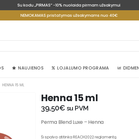
Su kodu „PIRMAS“ -10% nuolaida pirmam užsakymui
NEMOKAMAS pristatymas užsakymams nuo 40€
OS
NAUJIENOS
LOJALUMO PROGRAMA
DIDME
HENNA 15 ML
Henna 15 ml
39,50
€
su PVM
Perma Blend Luxe – Henna
Ši spalva atitinka REACH2022 reglamentą.