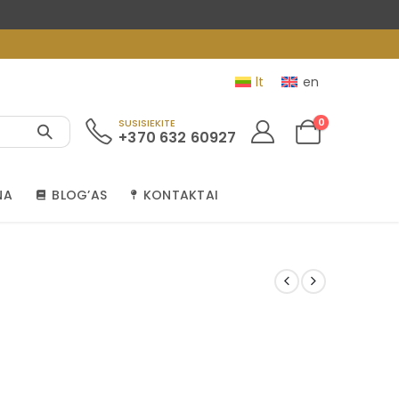
lt
en
0
SUSISIEKITE
+370 632 60927
NA
BLOG’AS
KONTAKTAI