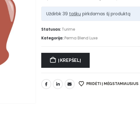
Uždirbk 39
taškų
pirkdamas šį produktą
Statusas:
Turime
Kategorija:
Perma Blend Luxe
Į KREPŠELĮ
PRIDĖTI Į MĖGSTAMIAUSIUS