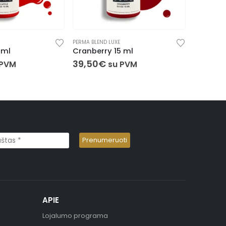
PERMA BLEND LUXE
PERMA BLEN
 ml
Cranberry 15 ml
Spice 15
39,50
€
39,50
 PVM
su PVM
APIE
Lojalumo programa