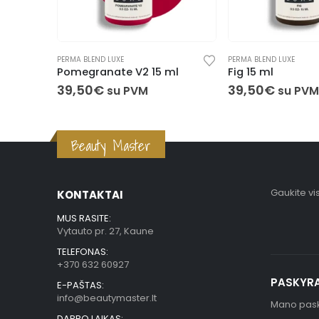
PERMA BLEND LUXE
PERMA BLEND LUXE
Pomegranate V2 15 ml
Fig 15 ml
39,50
€
39,50
€
su PVM
su PVM
Beauty Master
Gaukite vi
KONTAKTAI
MUS RASITE:
Vytauto pr. 27, Kaune
TELEFONAS:
+370 632 60927
PASKYR
E-PAŠTAS:
info@beautymaster.lt
Mano pas
DARBO LAIKAS: