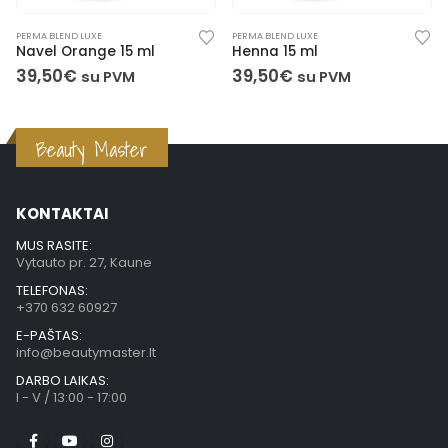
PERMA BLEND LUXE
PERMA BLEND LUXE
Navel Orange 15 ml
Henna 15 ml
39,50
€
39,50
€
su PVM
su PVM
Beauty Master
KONTAKTAI
MUS RASITE:
Vytauto pr. 27, Kaune
TELEFONAS:
+370 632 60927
E-PAŠTAS:
info@beautymaster.lt
DARBO LAIKAS:
I - V / 13:00 - 17:00