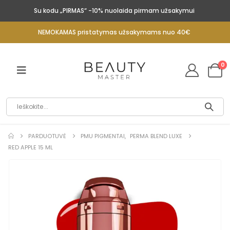
Su kodu „PIRMAS“ -10% nuolaida pirmam užsakymui
NEMOKAMAS pristatymas užsakymams nuo 40€
0
PARDUOTUVĖ
PMU PIGMENTAI
,
PERMA BLEND LUXE
RED APPLE 15 ML