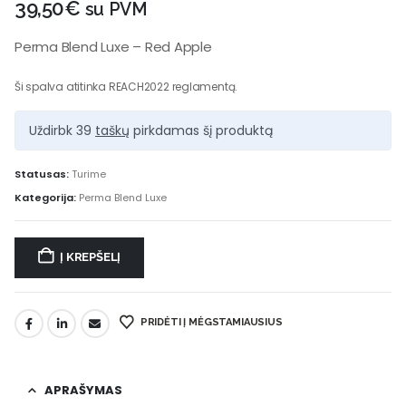
39,50
€
su PVM
Perma Blend Luxe – Red Apple
Ši spalva atitinka REACH2022 reglamentą.
Uždirbk 39
taškų
pirkdamas šį produktą
Statusas:
Turime
Kategorija:
Perma Blend Luxe
Į KREPŠELĮ
PRIDĖTI Į MĖGSTAMIAUSIUS
APRAŠYMAS