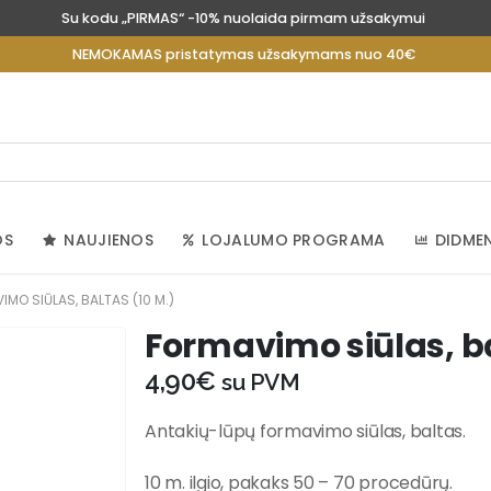
Su kodu „PIRMAS“ -10% nuolaida pirmam užsakymui
NEMOKAMAS pristatymas užsakymams nuo 40€
OS
NAUJIENOS
LOJALUMO PROGRAMA
DIDME
MO SIŪLAS, BALTAS (10 M.)
Formavimo siūlas, ba
4,90
€
su PVM
Antakių-lūpų formavimo siūlas, baltas.
10 m. ilgio, pakaks 50 – 70 procedūrų.