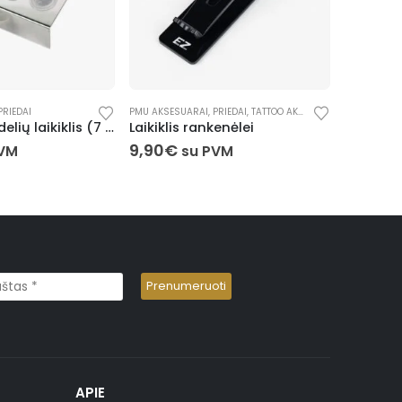
PRIEDAI
PMU AKSESUARAI
,
PRIEDAI
,
TATTOO AKSESUARAI
PMU AKSESU
Pigmentų indelių laikiklis (7 vietų)
Laikiklis rankenėlei
Antakių
9,90
€
1,25
€
PVM
su PVM
s
APIE