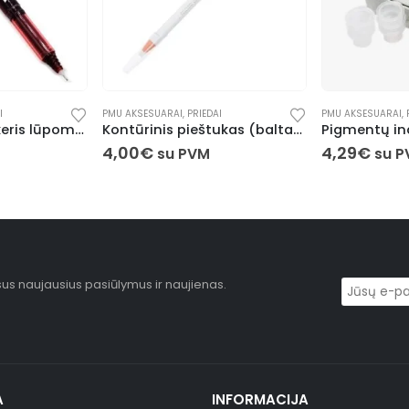
I
PMU AKSESUARAI
,
PRIEDAI
PMU AKSESUARAI
,
Medicininis markeris lūpoms (raudonas)
Kontūrinis pieštukas (baltas)
4,00
€
4,29
€
su PVM
su 
sus naujausius pasiūlymus ir naujienas.
A
INFORMACIJA