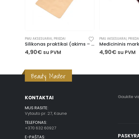
AKSESUARAI
PMU AKSESUARAI
,
PRIEDAI
PMU AKSESUARAI
,
PRIEDA
Silikonas praktikai, geltonas, A5
Silikonas praktikai (akims – antakiams)
4,90
€
4,90
€
su PVM
su PVM
Beauty Master
Gaukite vi
KONTAKTAI
MUS RASITE:
Vytauto pr. 27, Kaune
TELEFONAS:
+370 632 60927
PASKYR
E-PAŠTAS: