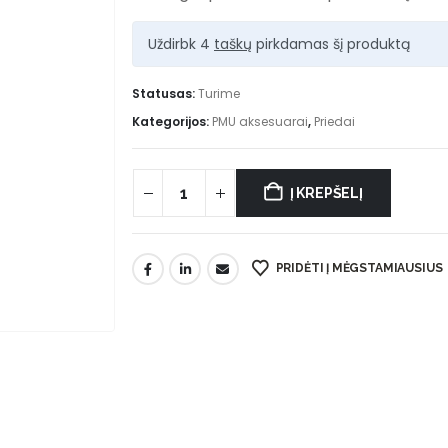
Uždirbk 4
taškų
pirkdamas šį produktą
Statusas:
Turime
Kategorijos:
PMU aksesuarai
,
Priedai
Į KREPŠELĮ
PRIDĖTI Į MĖGSTAMIAUSIUS