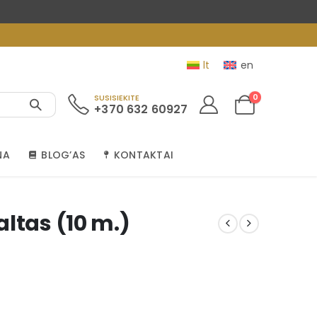
lt
en
0
SUSISIEKITE
+370 632 60927
NA
BLOG’AS
KONTAKTAI
ltas (10 m.)