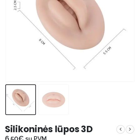
Silikoninės lūpos 3D
6,50
€
su PVM