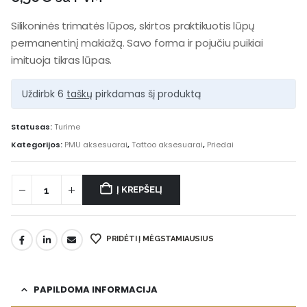
Silikoninės trimatės lūpos, skirtos praktikuotis lūpų
permanentinį makiažą. Savo forma ir pojučiu puikiai
imituoja tikras lūpas.
Uždirbk 6
taškų
pirkdamas šį produktą
Statusas:
Turime
Kategorijos:
PMU aksesuarai
,
Tattoo aksesuarai
,
Priedai
Į KREPŠELĮ
PRIDĖTI Į MĖGSTAMIAUSIUS
PAPILDOMA INFORMACIJA