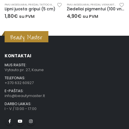
PMU AKSESUARAI
,
PRIEDAI
,
TATTOO AKSESUARAI
,
PMU AKSESUARAI
VIENKARTINĖS PRIEMONĖS
,
PRIEDAI
,
VIENKARTINĖS PRIEMONĖS
Lipni juosta gripui (5 cm)
Žiedeliai pigmentui (100 vnt.)
1,80
€
4,90
€
su PVM
su PVM
Beauty Master
KONTAKTAI
MUS RASITE:
Vytauto pr. 27, Kaune
TELEFONAS:
+370 632 60927
E-PAŠTAS:
info@beautymaster.lt
DARBO LAIKAS:
I - V / 13:00 - 17:00