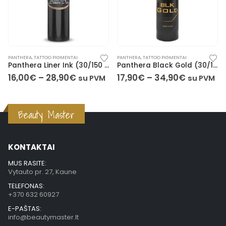
PANTHERA
,
TATTOO PIGMENTAI
TATTOO PIGMENTAI
,
WORLD FAMOUS
l)
Panthera Black Gold (30/150 ml)
Light Blue 1 v2 (30 ml)
17,90
€
–
34,90
€
21,90
€
su PVM
su PVM
Beauty Master
KONTAKTAI
MUS RASITE:
Vytauto pr. 27, Kaune
TELEFONAS:
+370 632 60927
E-PAŠTAS:
info@beautymaster.lt