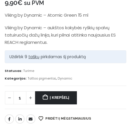
9,90
€
su PVM
Viking by Dynamic – Atomic Green 15 ml
Viking by Dynamic – aukštos kokybės ryškių spalvų
tatuiruočių dažų linija, kuri pilnai atitinka naujausius ES
REACH reglamentus.
Uždirbk 9
taškų
pirkdamas šį produktą
Statusas:
Turime
Kategorijos:
Tattoo pigmentai
,
Dynamic
Į KREPŠELĮ
PRIDĖTI Į MĖGSTAMIAUSIUS