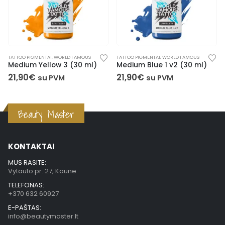
TATTOO PIGMENTAI
,
WORLD FAMOUS
DYNAMIC
,
TATTOO PIGMENTAI
)
Medium Blue 1 v2 (30 ml)
21,90
€
47,90
€
su PVM
su PVM
Beauty Master
KONTAKTAI
MUS RASITE:
Vytauto pr. 27, Kaune
TELEFONAS:
+370 632 60927
E-PAŠTAS:
info@beautymaster.lt