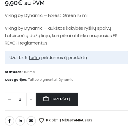
9,90
€
su PVM
Viking by Dynamic – Forest Green 15 ml
Viking by Dynamic – aukštos kokybės ryškių spalvų
tatuiruočių dažų linija, kuri pilnai atitinka naujausius ES
REACH reglamentus.
Uždirbk 9
taškų
pirkdamas šį produktą
Statusas:
Turime
Kategorijos:
Tattoo pigmentai
,
Dynamic
Į KREPŠELĮ
PRIDĖTI Į MĖGSTAMIAUSIUS