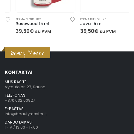
PERMA BLEND LUXE
PERMA BLEND LUXE
Rosewood 15 ml
Java 15 ml
39,50
€
39,50
€
su PVM
su PVM
Beauty Master
KONTAKTAI
MUS RASITE:
Vytauto pr. 27, Kaune
TELEFONAS:
+370 632 60927
E-PAŠTAS:
info@beautymaster.lt
DARBO LAIKAS:
I - V / 13:00 - 17:00