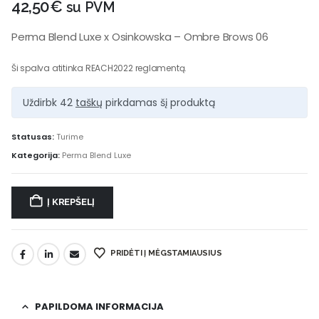
42,50
€
su PVM
Perma Blend Luxe x Osinkowska – Ombre Brows 06
Ši spalva atitinka REACH2022 reglamentą.
Uždirbk 42
taškų
pirkdamas šį produktą
Statusas:
Turime
Kategorija:
Perma Blend Luxe
Į KREPŠELĮ
PRIDĖTI Į MĖGSTAMIAUSIUS
PAPILDOMA INFORMACIJA