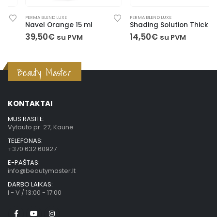
PERMA BLEND LUXE
PERMA BLEND LUXE
Navel Orange 15 ml
Shading Solution Thick (Skiediklis) 15 ml
39,50
€
14,50
€
su PVM
su PVM
Beauty Master
KONTAKTAI
MUS RASITE:
Vytauto pr. 27, Kaune
TELEFONAS:
+370 632 60927
E-PAŠTAS:
info@beautymaster.lt
DARBO LAIKAS:
I - V / 13:00 - 17:00