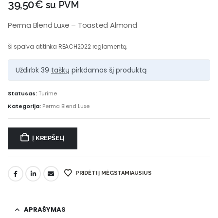
39,50
€
su PVM
Perma Blend Luxe – Toasted Almond
Ši spalva atitinka REACH2022 reglamentą.
Uždirbk 39
taškų
pirkdamas šį produktą
Statusas:
Turime
Kategorija:
Perma Blend Luxe
Į KREPŠELĮ
PRIDĖTI Į MĖGSTAMIAUSIUS
APRAŠYMAS