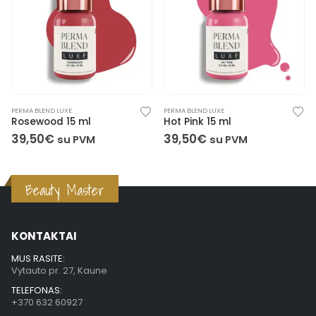
PERMA BLEND LUXE
PERMA BLEND LUXE
Rosewood 15 ml
Hot Pink 15 ml
39,50
€
39,50
€
su PVM
su PVM
Beauty Master
KONTAKTAI
MUS RASITE:
Vytauto pr. 27, Kaune
TELEFONAS:
+370 632 60927