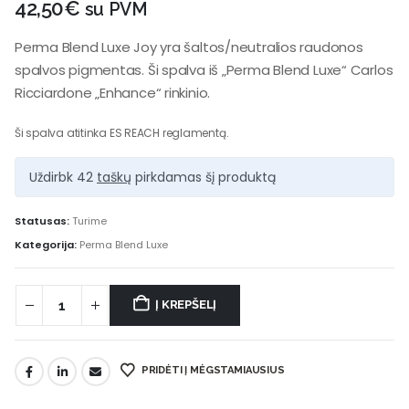
42,50
€
su PVM
Perma Blend Luxe Joy yra šaltos/neutralios raudonos
spalvos pigmentas. Ši spalva iš „Perma Blend Luxe“ Carlos
Ricciardone „Enhance“ rinkinio.
Ši spalva atitinka ES REACH reglamentą.
Uždirbk 42
taškų
pirkdamas šį produktą
Statusas:
Turime
Kategorija:
Perma Blend Luxe
Į KREPŠELĮ
PRIDĖTI Į MĖGSTAMIAUSIUS