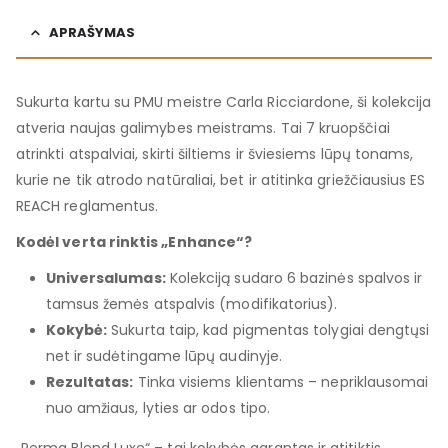
APRAŠYMAS
Sukurta kartu su PMU meistre Carla Ricciardone, ši kolekcija
atveria naujas galimybes meistrams. Tai 7 kruopščiai
atrinkti atspalviai, skirti šiltiems ir šviesiems lūpų tonams,
kurie ne tik atrodo natūraliai, bet ir atitinka griežčiausius ES
REACH reglamentus.
Kodėl verta rinktis „Enhance“?
Universalumas:
Kolekciją sudaro 6 bazinės spalvos ir
tamsus žemės atspalvis (modifikatorius).
Kokybė:
Sukurta taip, kad pigmentas tolygiai dengtųsi
net ir sudėtingame lūpų audinyje.
Rezultatas:
Tinka visiems klientams – nepriklausomai
nuo amžiaus, lyties ar odos tipo.