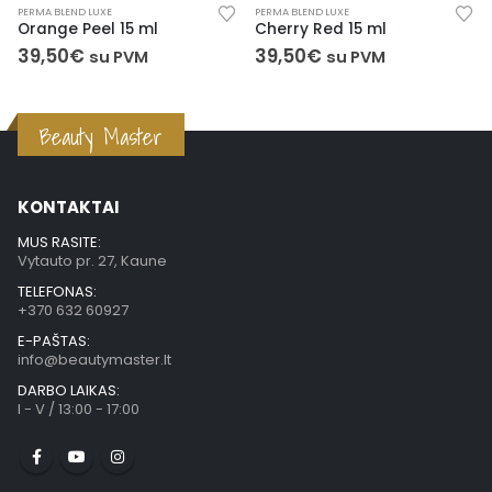
PERMA BLEND LUXE
PERMA BLEND LUXE
Orange Peel 15 ml
Cherry Red 15 ml
39,50
€
39,50
€
su PVM
su PVM
Beauty Master
KONTAKTAI
MUS RASITE:
Vytauto pr. 27, Kaune
TELEFONAS:
+370 632 60927
E-PAŠTAS:
info@beautymaster.lt
DARBO LAIKAS:
I - V / 13:00 - 17:00