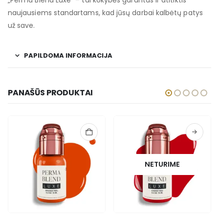
„Perma Blend Luxe“ – tai kokybės garantas ir atitiktis
naujausiems standartams, kad jūsų darbai kalbėtų patys
už save.
PAPILDOMA INFORMACIJA
PANAŠŪS PRODUKTAI
NETURIME